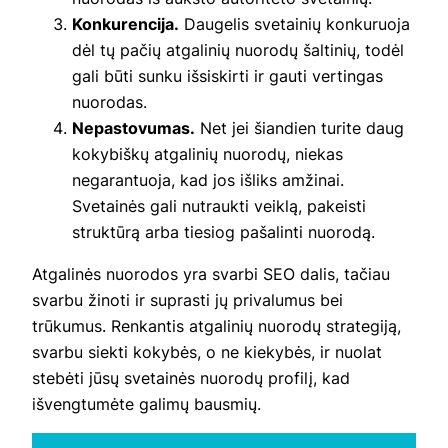
Konkurencija.
Daugelis svetainių konkuruoja
dėl tų pačių atgalinių nuorodų šaltinių, todėl
gali būti sunku išsiskirti ir gauti vertingas
nuorodas.
Nepastovumas.
Net jei šiandien turite daug
kokybiškų atgalinių nuorodų, niekas
negarantuoja, kad jos išliks amžinai.
Svetainės gali nutraukti veiklą, pakeisti
struktūrą arba tiesiog pašalinti nuorodą.
Atgalinės nuorodos yra svarbi SEO dalis, tačiau
svarbu žinoti ir suprasti jų privalumus bei
trūkumus. Renkantis atgalinių nuorodų strategiją,
svarbu siekti kokybės, o ne kiekybės, ir nuolat
stebėti jūsų svetainės nuorodų profilį, kad
išvengtumėte galimų bausmių.