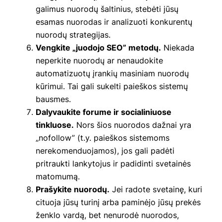
galimus nuorodų šaltinius, stebėti jūsų
esamas nuorodas ir analizuoti konkurentų
nuorodų strategijas.
Vengkite „juodojo SEO” metodų.
Niekada
neperkite nuorodų ar nenaudokite
automatizuotų įrankių masiniam nuorodų
kūrimui. Tai gali sukelti paieškos sistemų
bausmes.
Dalyvaukite forume ir socialiniuose
tinkluose.
Nors šios nuorodos dažnai yra
„nofollow” (t.y. paieškos sistemoms
nerekomenduojamos), jos gali padėti
pritraukti lankytojus ir padidinti svetainės
matomumą.
Prašykite nuorodų.
Jei radote svetainę, kuri
cituoja jūsų turinį arba paminėjo jūsų prekės
ženklo vardą, bet nenurodė nuorodos,