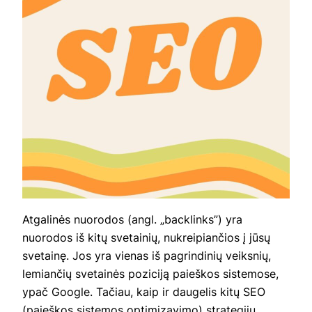
Atgalinės nuorodos (angl. „backlinks”) yra
nuorodos iš kitų svetainių, nukreipiančios į jūsų
svetainę. Jos yra vienas iš pagrindinių veiksnių,
lemiančių svetainės poziciją paieškos sistemose,
ypač Google. Tačiau, kaip ir daugelis kitų SEO
(paieškos sistemos optimizavimo) strategijų,