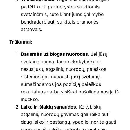
padėti kurti partnerystes su kitomis
svetainėmis, suteikiant jums galimybę
bendradarbiauti su kitais pramonės
atstovais.
Trūkumai:
Bausmės už blogas nuorodas.
Jei jūsų
svetainė gauna daug nekokybiškų ar
nesusijusių atgalinių nuorodų, paieškos
sistemos gali nubausti jūsų svetainę,
sumažindamos jos poziciją paieškos
rezultatuose arba visiškai pašalindamos ją iš
indekso.
Laiko ir išlaidų sąnaudos.
Kokybiškų
atgalinių nuorodų gavimas gali reikalauti
daug laiko ir pastangų, ypač jei norite gauti
nuorodas iš aukšto autoriteto svetainių.