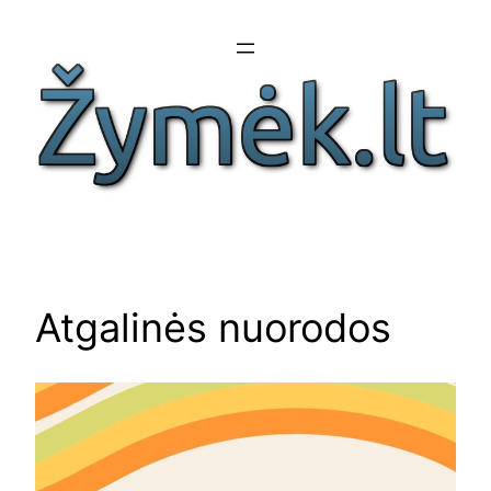
Eiti
prie
turinio
Atgalinės nuorodos