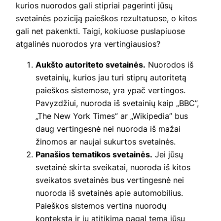
kurios nuorodos gali stipriai pagerinti jūsų
svetainės poziciją paieškos rezultatuose, o kitos
gali net pakenkti. Taigi, kokiuose puslapiuose
atgalinės nuorodos yra vertingiausios?
Aukšto autoriteto svetainės.
Nuorodos iš
svetainių, kurios jau turi stiprų autoritetą
paieškos sistemose, yra ypač vertingos.
Pavyzdžiui, nuoroda iš svetainių kaip „BBC”,
„The New York Times” ar „Wikipedia” bus
daug vertingesnė nei nuoroda iš mažai
žinomos ar naujai sukurtos svetainės.
Panašios tematikos svetainės.
Jei jūsų
svetainė skirta sveikatai, nuoroda iš kitos
sveikatos svetainės bus vertingesnė nei
nuoroda iš svetainės apie automobilius.
Paieškos sistemos vertina nuorodų
kontekstą ir jų atitikimą pagal temą jūsų