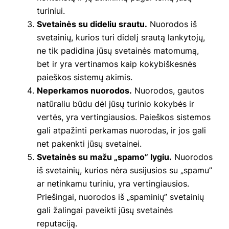
turiniui.
Svetainės su dideliu srautu.
Nuorodos iš
svetainių, kurios turi didelį srautą lankytojų,
ne tik padidina jūsų svetainės matomumą,
bet ir yra vertinamos kaip kokybiškesnės
paieškos sistemų akimis.
Neperkamos nuorodos.
Nuorodos, gautos
natūraliu būdu dėl jūsų turinio kokybės ir
vertės, yra vertingiausios. Paieškos sistemos
gali atpažinti perkamas nuorodas, ir jos gali
net pakenkti jūsų svetainei.
Svetainės su mažu „spamo” lygiu.
Nuorodos
iš svetainių, kurios nėra susijusios su „spamu”
ar netinkamu turiniu, yra vertingiausios.
Priešingai, nuorodos iš „spaminių” svetainių
gali žalingai paveikti jūsų svetainės
reputaciją.