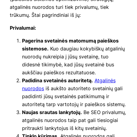
atgalinės nuorodos turi tiek privalumų, tiek
trūkumų. Štai pagrindiniai iš jų:
Privalumai:
Pagerina svetainės matomumą paieškos
sistemose.
Kuo daugiau kokybiškų atgalinių
nuorodų nukreipia į jūsų svetainę, tuo
didesnė tikimybė, kad jūsų svetainė bus
aukščiau paieškos rezultatuose.
Padidina svetainės autoritetą.
Atgalinės
nuorodos
iš aukšto autoriteto svetainių gali
padidinti jūsų svetainės patikimumą ir
autoritetą tarp vartotojų ir paieškos sistemų.
Naujas srautas lankytojų.
Be SEO privalumų,
atgalinės nuorodos taip pat gali tiesiogiai
pritraukti lankytojus iš kitų svetainių.
Tinklo kūrimas.
Atgalinės nuorodos gali