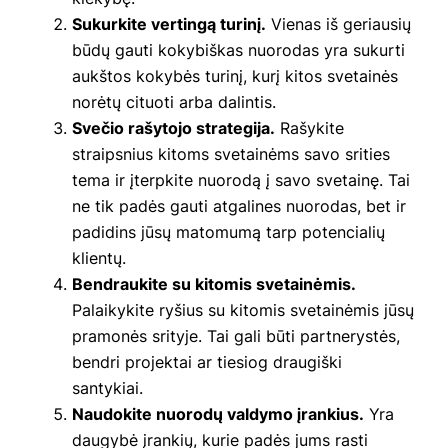
Sukurkite vertingą turinį.
Vienas iš geriausių
būdų gauti kokybiškas nuorodas yra sukurti
aukštos kokybės turinį, kurį kitos svetainės
norėtų cituoti arba dalintis.
Svečio rašytojo strategija.
Rašykite
straipsnius kitoms svetainėms savo srities
tema ir įterpkite nuorodą į savo svetainę. Tai
ne tik padės gauti atgalines nuorodas, bet ir
padidins jūsų matomumą tarp potencialių
klientų.
Bendraukite su kitomis svetainėmis.
Palaikykite ryšius su kitomis svetainėmis jūsų
pramonės srityje. Tai gali būti partnerystės,
bendri projektai ar tiesiog draugiški
santykiai.
Naudokite nuorodų valdymo įrankius.
Yra
daugybė įrankių, kurie padės jums rasti