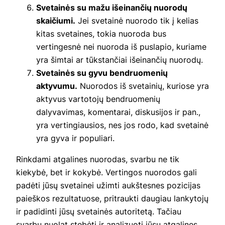
Svetainės su mažu išeinančių nuorodų
skaičiumi.
Jei svetainė nuorodo tik į kelias
kitas svetaines, tokia nuoroda bus
vertingesnė nei nuoroda iš puslapio, kuriame
yra šimtai ar tūkstančiai išeinančių nuorodų.
Svetainės su gyvu bendruomenių
aktyvumu.
Nuorodos iš svetainių, kuriose yra
aktyvus vartotojų bendruomenių
dalyvavimas, komentarai, diskusijos ir pan.,
yra vertingiausios, nes jos rodo, kad svetainė
yra gyva ir populiari.
Rinkdami atgalines nuorodas, svarbu ne tik
kiekybė, bet ir kokybė. Vertingos nuorodos gali
padėti jūsų svetainei užimti aukštesnes pozicijas
paieškos rezultatuose, pritraukti daugiau lankytojų
ir padidinti jūsų svetainės autoritetą. Tačiau
svarbu nuolat stebėti ir analizuoti jūsų atgalines