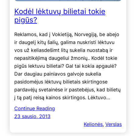
Kodėl lėktuvų bilietai tokie
pigūs?
Reklamos, kad į Vokietiją, Norvegiją, be abejo
ir daugelį kitų šalių, galima nuskristi lėktuvu
vos už keliasdešimt litų sukelia nuostabą ir
nepasitikėjimą daugeliui žmonių.. Kodėl tokie
pigūs lektuvu bilietai? Gal tai kokia apgaulė?
Dar daugiau painiavos galvoje sukelia
pasidomėjus lėktuvų bilietais skirtingose
pardavėjų svetainėse ir pastebėjus, kad bilietų
į tą patį reisą kainos skirtingos. Lėktuvo…
Continue Reading
23 sausio, 2013
Kelionės
, 
Verslas