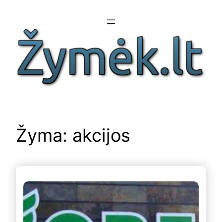
Eiti
prie
turinio
Žyma:
akcijos