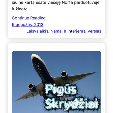
jau ne kartą esate viešėję Norfa parduotuvėje
ir žinote,…
Continue Reading
6 gegužės, 2013
Laisvalaikis
, 
Namai Ir Interjeras
, 
Verslas