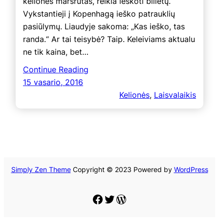
kelionės maršrutas, reikia ieškoti bilietų.
Vykstantieji į Kopenhagą ieško patrauklių
pasiūlymų. Liaudyje sakoma: „Kas ieško, tas
randa.“ Ar tai teisybė? Taip. Keleiviams aktualu
ne tik kaina, bet…
Continue Reading
15 vasario, 2016
Kelionės
, 
Laisvalaikis
Simply Zen Theme
Copyright © 2023 Powered by
WordPress
Facebook
Twitter
WordPress