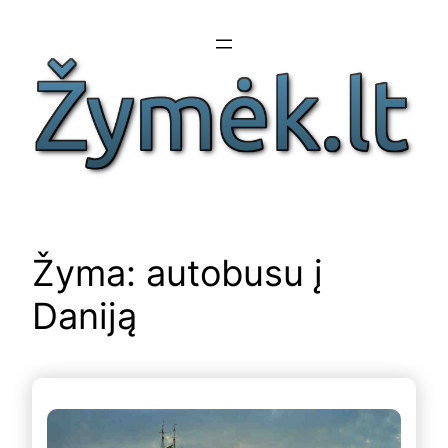
Eiti
prie
turinio
Žyma:
autobusu į
Daniją