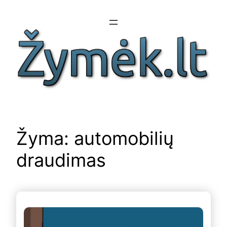
Eiti
prie
turinio
Žyma:
automobilių
draudimas