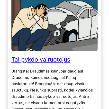
Tai pykdo vairuotojus
Brangsta! Draudimas kainuoja daugiau!
Draudimo kainos nedžiugina! Kainų
pasiutpolkė! Brangiau! Ir dar daug visokių
šauktukų. Nesunku suprasti, kodėl kylančios
draudimo kainos pykdo vairuotojus. Antra
vertus, ne visada komentarai negatyvūs.
Svarbu rasti patikimą ir kuo optimaliau