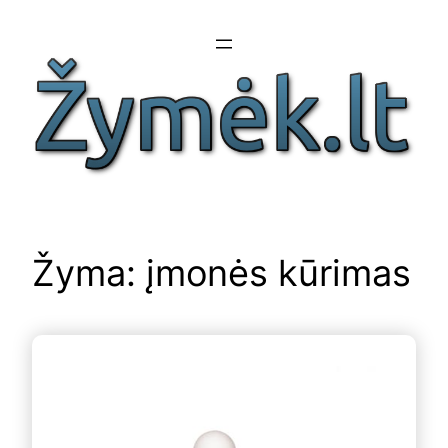
Eiti
prie
turinio
Žyma:
įmonės kūrimas