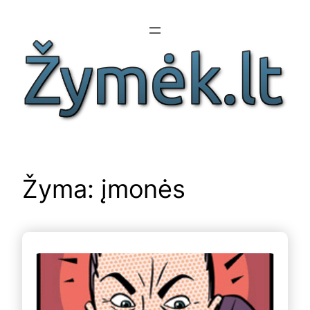
Eiti
prie
turinio
Žyma:
įmonės