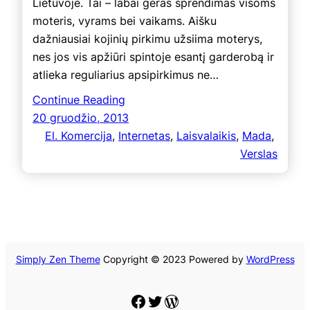
Lietuvoje. Tai – labai geras sprendimas visoms
moteris, vyrams bei vaikams. Aišku
dažniausiai kojinių pirkimu užsiima moterys,
nes jos vis apžiūri spintoje esantį garderobą ir
atlieka reguliarius apsipirkimus ne…
Continue Reading
20 gruodžio, 2013
El. Komercija
, 
Internetas
, 
Laisvalaikis
, 
Mada
, 
Verslas
Simply Zen Theme
Copyright © 2023 Powered by
WordPress
Facebook
Twitter
WordPress