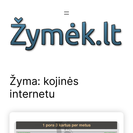
Eiti
prie
turinio
Žyma:
kojinės
internetu