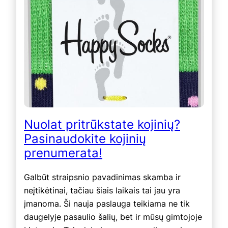
Nuolat pritrūkstate kojinių?
Pasinaudokite kojinių
prenumerata!
Galbūt straipsnio pavadinimas skamba ir
neįtikėtinai, tačiau šiais laikais tai jau yra
įmanoma. Ši nauja paslauga teikiama ne tik
daugelyje pasaulio šalių, bet ir mūsų gimtojoje