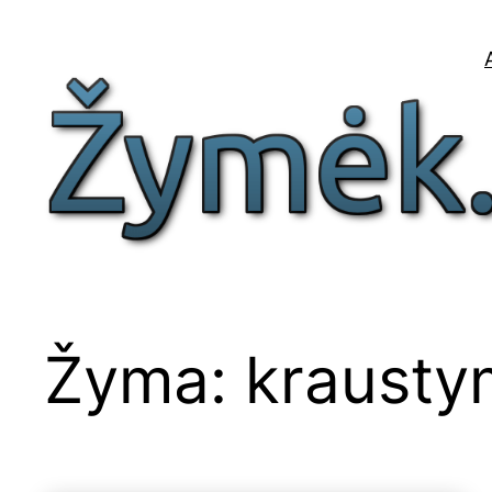
Eiti
prie
turinio
Žyma:
krausty