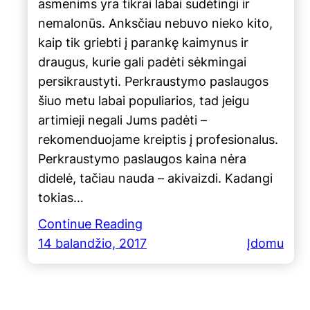
asmenims yra tikrai labai sudėtingi ir
nemalonūs. Anksčiau nebuvo nieko kito,
kaip tik griebti į parankę kaimynus ir
draugus, kurie gali padėti sėkmingai
persikraustyti. Perkraustymo paslaugos
šiuo metu labai populiarios, tad jeigu
artimieji negali Jums padėti –
rekomenduojame kreiptis į profesionalus.
Perkraustymo paslaugos kaina nėra
didelė, tačiau nauda – akivaizdi. Kadangi
tokias…
Continue Reading
14 balandžio, 2017
Įdomu