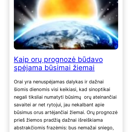
Kaip orų prognozė būdavo
spėjama būsimai žiemai
Orai yra nenuspėjamas dalykas ir dažnai
šiomis dienomis visi keikiasi, kad sinoptikai
negali tiksliai numatyti būsimų orų ateinančiai
savaitei ar net rytojui, jau nekalbant apie
būsimus orus artėjančiai žiemai. Orų prognozė
prieš žiemos pradžią dažnai išreiškiama
abstrakčiomis frazėmis: bus nemažai sniego,