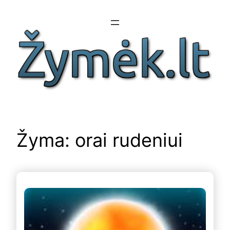
Eiti
prie
turinio
Žyma:
orai rudeniui