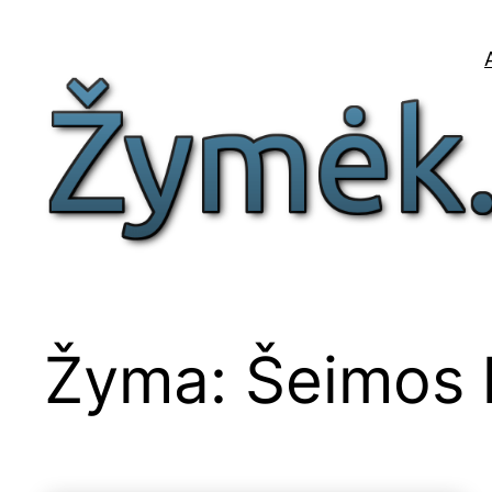
Eiti
prie
turinio
Žyma:
Šeimos k