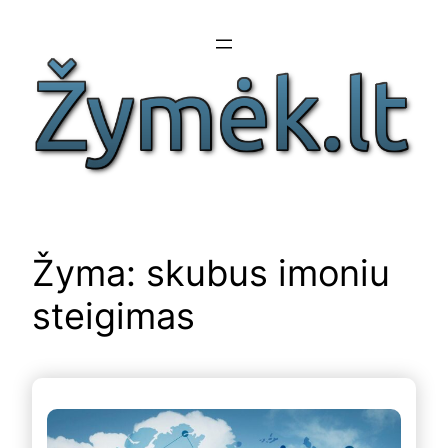
Eiti
prie
turinio
Žyma:
skubus imoniu
steigimas