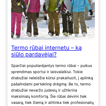
Termo rūbai internetu – ką
siūlo pardavėjai?
Sparčiai populiarėjantys termo rūbai – puikus
sprendimas sportui ir laisvalaikiui. Tokie
drabužiai neleidžia kūnui prakaituoti, į aplinką
pašalindami perteklinę drėgmę. Be to, termo
drabužiai nevaržo judesių ir užtikrina
maksimalų komfortą. Šie rūbai dėvimi tiek
vasarą, tiek žiemą ir atitinka tiek profesionalių