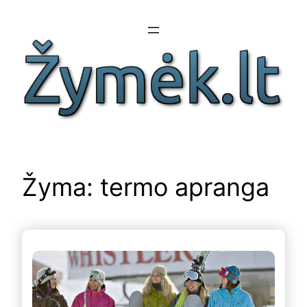
Eiti
prie
turinio
Žyma:
termo apranga