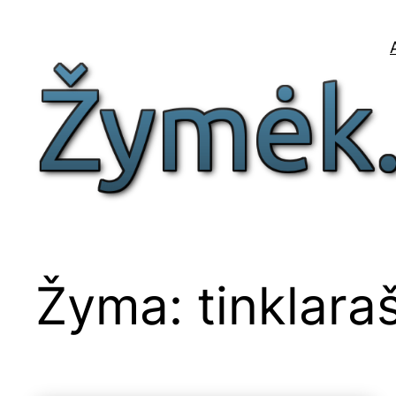
Eiti
prie
turinio
Žyma:
tinklaraš