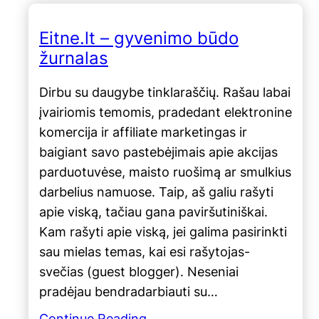
Eitne.lt – gyvenimo būdo
žurnalas
Dirbu su daugybe tinklaraščių. Rašau labai
įvairiomis temomis, pradedant elektronine
komercija ir affiliate marketingas ir
baigiant savo pastebėjimais apie akcijas
parduotuvėse, maisto ruošimą ar smulkius
darbelius namuose. Taip, aš galiu rašyti
apie viską, tačiau gana paviršutiniškai.
Kam rašyti apie viską, jei galima pasirinkti
sau mielas temas, kai esi rašytojas-
svečias (guest blogger). Neseniai
pradėjau bendradarbiauti su…
Continue Reading