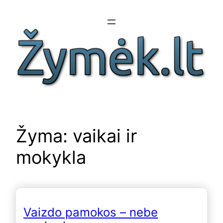
Eiti
prie
turinio
Žyma:
vaikai ir
mokykla
Vaizdo pamokos – nebe