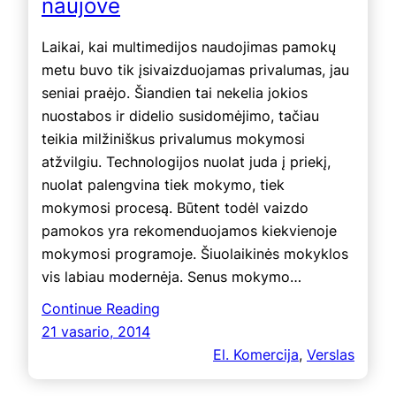
naujovė
Laikai, kai multimedijos naudojimas pamokų
metu buvo tik įsivaizduojamas privalumas, jau
seniai praėjo. Šiandien tai nekelia jokios
nuostabos ir didelio susidomėjimo, tačiau
teikia milžiniškus privalumus mokymosi
atžvilgiu. Technologijos nuolat juda į priekį,
nuolat palengvina tiek mokymo, tiek
mokymosi procesą. Būtent todėl vaizdo
pamokos yra rekomenduojamos kiekvienoje
mokymosi programoje. Šiuolaikinės mokyklos
vis labiau modernėja. Senus mokymo…
Continue Reading
21 vasario, 2014
El. Komercija
, 
Verslas