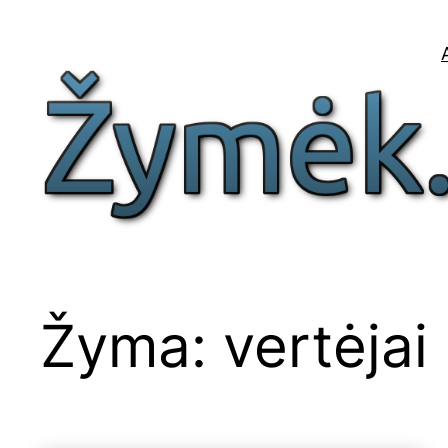
Eiti
prie
turinio
Žyma:
vertėjai