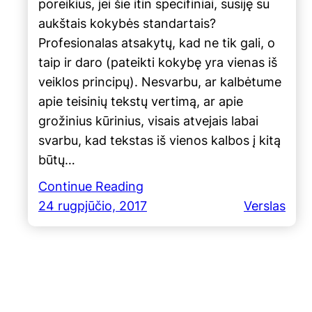
poreikius, jei šie itin specifiniai, susiję su
aukštais kokybės standartais?
Profesionalas atsakytų, kad ne tik gali, o
taip ir daro (pateikti kokybę yra vienas iš
veiklos principų). Nesvarbu, ar kalbėtume
apie teisinių tekstų vertimą, ar apie
grožinius kūrinius, visais atvejais labai
svarbu, kad tekstas iš vienos kalbos į kitą
būtų…
Continue Reading
24 rugpjūčio, 2017
Verslas