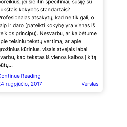
oreikius, jei šie itin specifiniai, susiję su
aukštais kokybės standartais?
Profesionalas atsakytų, kad ne tik gali, o
aip ir daro (pateikti kokybę yra vienas iš
veiklos principų). Nesvarbu, ar kalbėtume
pie teisinių tekstų vertimą, ar apie
rožinius kūrinius, visais atvejais labai
svarbu, kad tekstas iš vienos kalbos į kitą
būtų…
Continue Reading
24 rugpjūčio, 2017
Verslas