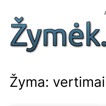
Eiti
prie
turinio
Žyma:
vertimai