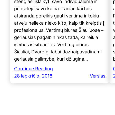
stengiasi išlaikyti savo individualumą ir
p
puoselėja savo kalbą. Tačiau kartais
atsiranda poreikis gauti vertimą ir tokiu
atveju nelieka nieko kito, kaip tik kreiptis į
t
profesionalus. Vertimų biuras Šiauliuose –
geriausias pagalbininkas tada, kaireikia
a
išeities iš situacijos. Vertimų biuras
g
Šiauliai, Dvaro g. labai dažnaipavadinami
geriausia galimybe, kuri džiugina…
Continue Reading
28 lapkričio, 2018
Verslas