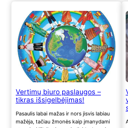
Vertimų biuro paslaugos –
tikras išsigelbėjimas!
Pasaulis labai mažas ir nors jisvis labiau
mažėja, tačiau žmonės kaip įmanydami
A