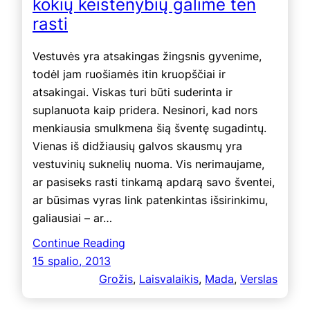
kokių keistenybių galime ten
rasti
Vestuvės yra atsakingas žingsnis gyvenime,
todėl jam ruošiamės itin kruopščiai ir
atsakingai. Viskas turi būti suderinta ir
suplanuota kaip pridera. Nesinori, kad nors
menkiausia smulkmena šią šventę sugadintų.
Vienas iš didžiausių galvos skausmų yra
vestuvinių suknelių nuoma. Vis nerimaujame,
ar pasiseks rasti tinkamą apdarą savo šventei,
ar būsimas vyras link patenkintas išsirinkimu,
galiausiai – ar…
Continue Reading
15 spalio, 2013
Grožis
, 
Laisvalaikis
, 
Mada
, 
Verslas