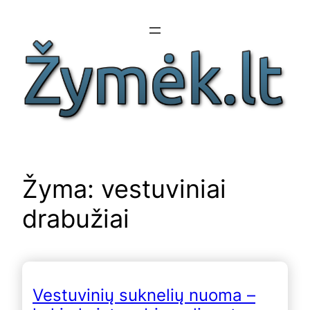
Eiti
prie
turinio
Žyma:
vestuviniai
drabužiai
Vestuvinių suknelių nuoma –