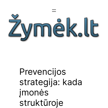
Eiti
prie
turinio
Prevencijos
strategija: kada
įmonės
struktūroje