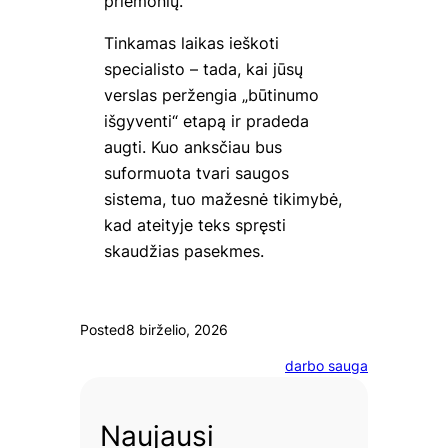
priemonių.
Tinkamas laikas ieškoti
specialisto – tada, kai jūsų
verslas peržengia „būtinumo
išgyventi“ etapą ir pradeda
augti. Kuo anksčiau bus
suformuota tvari saugos
sistema, tuo mažesnė tikimybė,
kad ateityje teks spręsti
skaudžias pasekmes.
Posted
8 birželio, 2026
darbo sauga
Naujausi