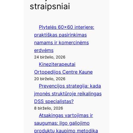
straipsniai
Plytelės 60×60 interjere:
praktiškas pasirinkimas
namams ir komercinėms
erdvėms
24 birželio, 2026
Kineziterapeutai
Ortopedijos Centre Kaune
20 birželio, 2026
Prevencijos strategija: kada
įmonės struktūroje reikalingas
DSS specialistas?
8 birželio, 2026
Atsakingas vartojimas ir
saugumas: ilgo galiojimo
produktų kaupimo metodika