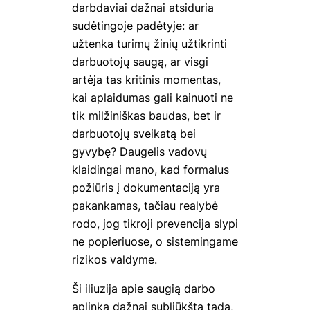
darbdaviai dažnai atsiduria
sudėtingoje padėtyje: ar
užtenka turimų žinių užtikrinti
darbuotojų saugą, ar visgi
artėja tas kritinis momentas,
kai aplaidumas gali kainuoti ne
tik milžiniškas baudas, bet ir
darbuotojų sveikatą bei
gyvybę? Daugelis vadovų
klaidingai mano, kad formalus
požiūris į dokumentaciją yra
pakankamas, tačiau realybė
rodo, jog tikroji prevencija slypi
ne popieriuose, o sistemingame
rizikos valdyme.
Ši iliuzija apie saugią darbo
aplinką dažnai subliūkšta tada,