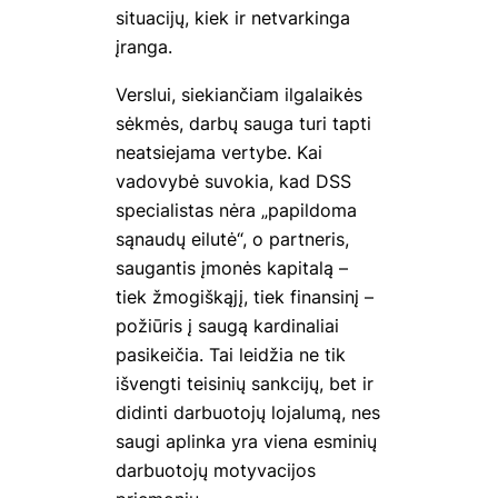
situacijų, kiek ir netvarkinga
įranga.
Verslui, siekiančiam ilgalaikės
sėkmės, darbų sauga turi tapti
neatsiejama vertybe. Kai
vadovybė suvokia, kad DSS
specialistas nėra „papildoma
sąnaudų eilutė“, o partneris,
saugantis įmonės kapitalą –
tiek žmogiškąjį, tiek finansinį –
požiūris į saugą kardinaliai
pasikeičia. Tai leidžia ne tik
išvengti teisinių sankcijų, bet ir
didinti darbuotojų lojalumą, nes
saugi aplinka yra viena esminių
darbuotojų motyvacijos