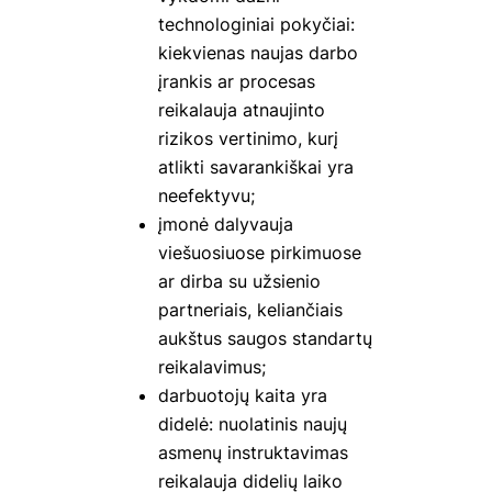
technologiniai pokyčiai:
kiekvienas naujas darbo
įrankis ar procesas
reikalauja atnaujinto
rizikos vertinimo, kurį
atlikti savarankiškai yra
neefektyvu;
įmonė dalyvauja
viešuosiuose pirkimuose
ar dirba su užsienio
partneriais, keliančiais
aukštus saugos standartų
reikalavimus;
darbuotojų kaita yra
didelė: nuolatinis naujų
asmenų instruktavimas
reikalauja didelių laiko