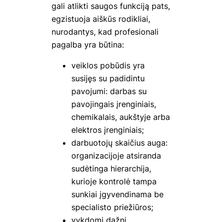
gali atlikti saugos funkciją pats,
egzistuoja aiškūs rodikliai,
nurodantys, kad profesionali
pagalba yra būtina:
veiklos pobūdis yra
susijęs su padidintu
pavojumi: darbas su
pavojingais įrenginiais,
chemikalais, aukštyje arba
elektros įrenginiais;
darbuotojų skaičius auga:
organizacijoje atsiranda
sudėtinga hierarchija,
kurioje kontrolė tampa
sunkiai įgyvendinama be
specialisto priežiūros;
vykdomi dažni