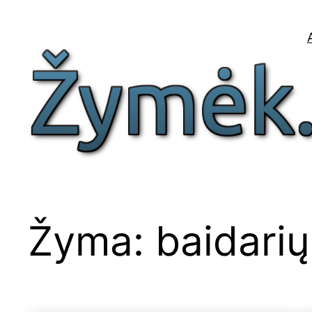
Eiti
prie
turinio
Žyma:
baidarių