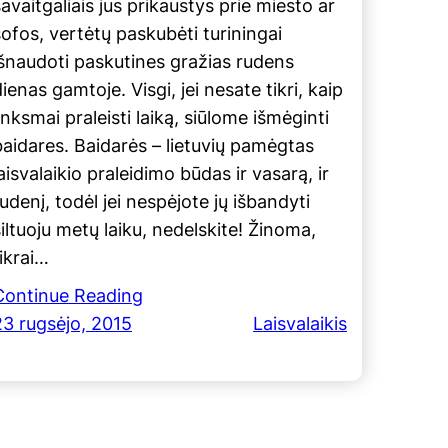
avaitgaliais jus prikaustys prie miesto ar
sofos, vertėtų paskubėti turiningai
išnaudoti paskutines gražias rudens
ienas gamtoje. Visgi, jei nesate tikri, kaip
inksmai praleisti laiką, siūlome išmėginti
baidares. Baidarės – lietuvių pamėgtas
aisvalaikio praleidimo būdas ir vasarą, ir
udenį, todėl jei nespėjote jų išbandyti
šiltuoju metų laiku, nedelskite! Žinoma,
tikrai…
Continue Reading
23 rugsėjo, 2015
Laisvalaikis