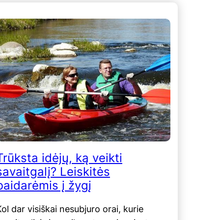
Trūksta idėjų, ką veikti
savaitgalį? Leiskitės
baidarėmis į žygį
ol dar visiškai nesubjuro orai, kurie