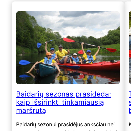
Baidarių sezonas prasideda:
kaip išsirinkti tinkamiausią
maršrutą
Baidarių sezonui prasidėjus anksčiau nei
K