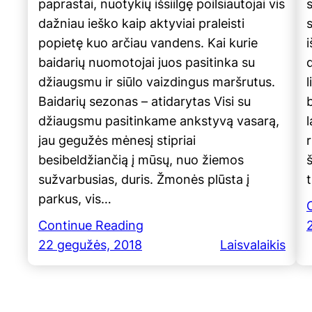
paprastai, nuotykių išsiilgę poilsiautojai vis
s
dažniau ieško kaip aktyviai praleisti
popietę kuo arčiau vandens. Kai kurie
baidarių nuomotojai juos pasitinka su
d
džiaugsmu ir siūlo vaizdingus maršrutus.
l
Baidarių sezonas – atidarytas Visi su
džiaugsmu pasitinkame ankstyvą vasarą,
l
jau gegužės mėnesį stipriai
r
besibeldžiančią į mūsų, nuo žiemos
sužvarbusias, duris. Žmonės plūsta į
parkus, vis…
Continue Reading
22 gegužės, 2018
Laisvalaikis