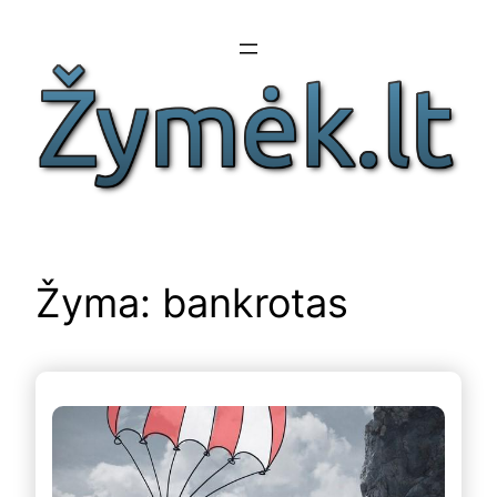
Eiti
prie
turinio
Žyma:
bankrotas