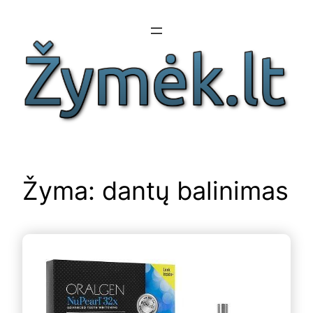
Eiti
prie
turinio
Žyma:
dantų balinimas