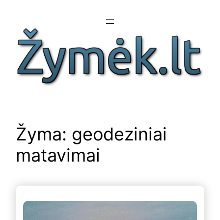
Eiti
prie
turinio
Žyma:
geodeziniai
matavimai