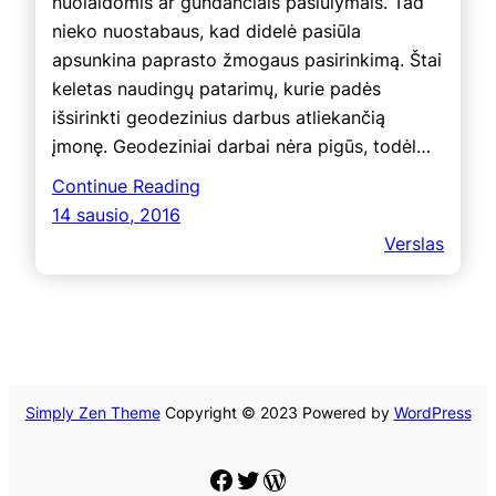
nuolaidomis ar gundančiais pasiūlymais. Tad
nieko nuostabaus, kad didelė pasiūla
apsunkina paprasto žmogaus pasirinkimą. Štai
keletas naudingų patarimų, kurie padės
išsirinkti geodezinius darbus atliekančią
įmonę. Geodeziniai darbai nėra pigūs, todėl…
Continue Reading
14 sausio, 2016
Verslas
Simply Zen Theme
Copyright © 2023 Powered by
WordPress
Facebook
Twitter
WordPress