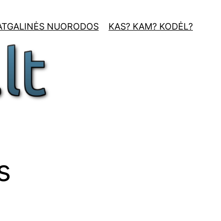
ATGALINĖS NUORODOS
KAS? KAM? KODĖL?
s