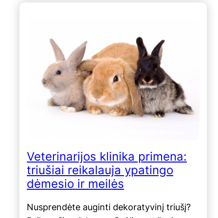
Veterinarijos klinika primena:
triušiai reikalauja ypatingo
dėmesio ir meilės
Nusprendėte auginti dekoratyvinį triušį?