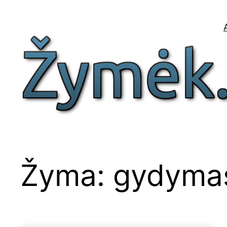
Eiti
prie
turinio
Žyma:
gydyma