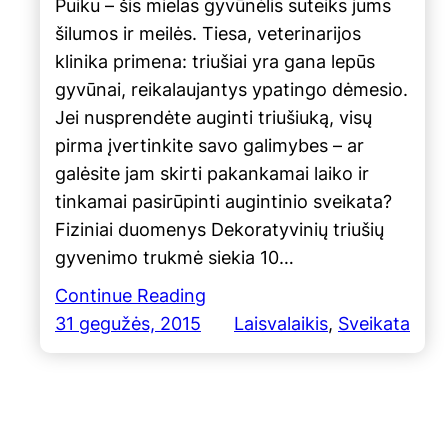
Puiku – šis mielas gyvūnėlis suteiks jums
šilumos ir meilės. Tiesa, veterinarijos
klinika primena: triušiai yra gana lepūs
gyvūnai, reikalaujantys ypatingo dėmesio.
Jei nusprendėte auginti triušiuką, visų
pirma įvertinkite savo galimybes – ar
galėsite jam skirti pakankamai laiko ir
tinkamai pasirūpinti augintinio sveikata?
Fiziniai duomenys Dekoratyvinių triušių
gyvenimo trukmė siekia 10…
Continue Reading
31 gegužės, 2015
Laisvalaikis
, 
Sveikata