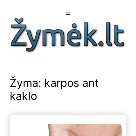
Eiti
prie
turinio
Žyma:
karpos ant
kaklo