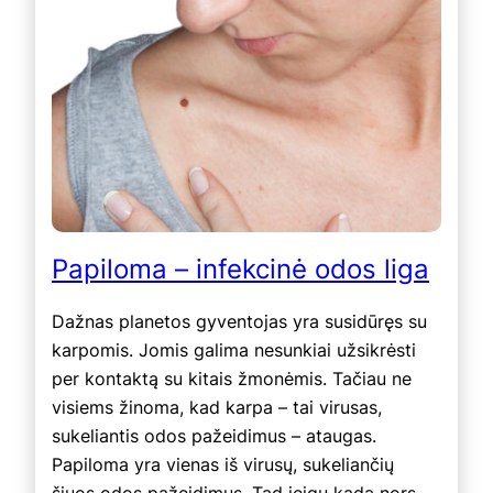
Papiloma – infekcinė odos liga
Dažnas planetos gyventojas yra susidūręs su
karpomis. Jomis galima nesunkiai užsikrėsti
per kontaktą su kitais žmonėmis. Tačiau ne
visiems žinoma, kad karpa – tai virusas,
sukeliantis odos pažeidimus – ataugas.
Papiloma yra vienas iš virusų, sukeliančių
šiuos odos pažeidimus. Tad jeigu kada nors