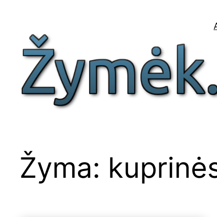
Eiti
prie
turinio
Žyma:
kuprinė