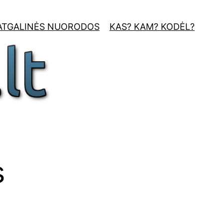
ATGALINĖS NUORODOS
KAS? KAM? KODĖL?
s