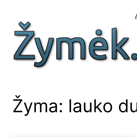
Eiti
prie
turinio
Žyma:
lauko d