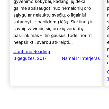
gyvenimo kokybei, kadangi jų dėka
galime apsisaugoti nuo nemalonių oro
p
sąlygų ar nelauktų svečių, o ilgainiui
sutaupyti ir papildomų lėšų. Skirtingų ir
savaip žavinčių šių prekių variantų
pasirinkimas – itin gausus, todėl norint
neapsirikti, svarbu atkreipti…
e
Continue Reading
8 gegužės, 2017
Namai Ir Interjeras