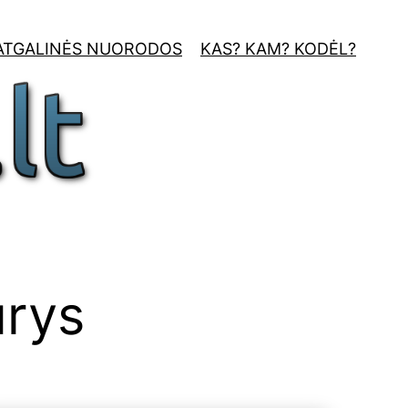
ATGALINĖS NUORODOS
KAS? KAM? KODĖL?
urys