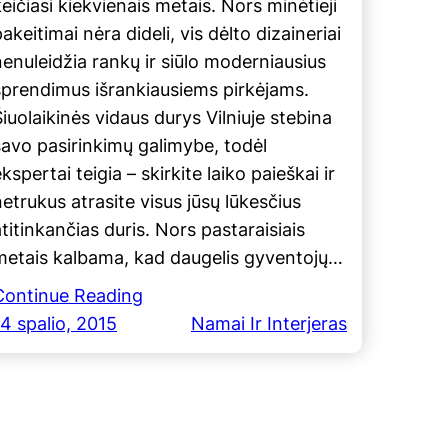
keičiasi kiekvienais metais. Nors minėtieji
akeitimai nėra dideli, vis dėlto dizaineriai
nenuleidžia rankų ir siūlo moderniausius
sprendimus išrankiausiems pirkėjams.
Šiuolaikinės vidaus durys Vilniuje stebina
savo pasirinkimų galimybe, todėl
kspertai teigia – skirkite laiko paieškai ir
netrukus atrasite visus jūsų lūkesčius
atitinkančias duris. Nors pastaraisiais
metais kalbama, kad daugelis gyventojų…
Continue Reading
14 spalio, 2015
Namai Ir Interjeras