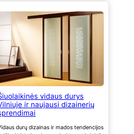
Šiuolaikinės vidaus durys
Vilniuje ir naujausi dizainerių
sprendimai
Vidaus durų dizainas ir mados tendencijos