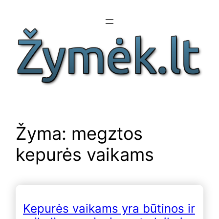
Eiti
prie
turinio
Žyma:
megztos
kepurės vaikams
Kepurės vaikams yra būtinos ir