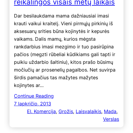
reikalingos visais metų laikais
Dar besilaukdama mama dažniausiai imasi
krauti vaikui kraitelį. Vieni pirmųjų pirkinių iš
aksesuarų srities būna kojinytės ir kepurės
vaikams. Dalis mamų, kurios mėgsta
rankdarbius imasi mezgimo ir tuo pasirūpina
pačios (megzti rūbeliai kūdikiams gali tapti ir
puikiu uždarbio šaltiniu), kitos prašo būsimų
močiučių ar prosenelių pagalbos. Net suvirpa
širdis pamačius tas mažytes mažytes
kojinytes ar…
Continue Reading
7 lapkričio, 2013
El. Komercija
, 
Grožis
, 
Laisvalaikis
, 
Mada
, 
Verslas