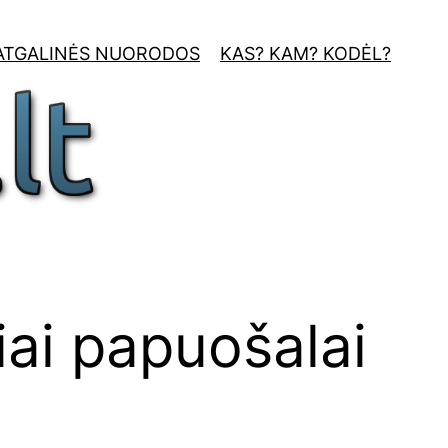
ATGALINĖS NUORODOS
KAS? KAM? KODĖL?
iai papuošalai