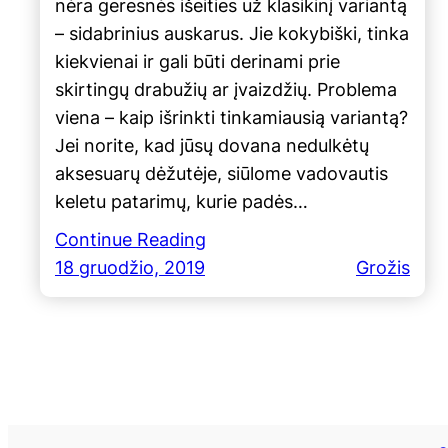
nėra geresnės išeities už klasikinį variantą
– sidabrinius auskarus. Jie kokybiški, tinka
kiekvienai ir gali būti derinami prie
skirtingų drabužių ar įvaizdžių. Problema
viena – kaip išrinkti tinkamiausią variantą?
Jei norite, kad jūsų dovana nedulkėtų
aksesuarų dėžutėje, siūlome vadovautis
keletu patarimų, kurie padės…
Continue Reading
18 gruodžio, 2019
Grožis