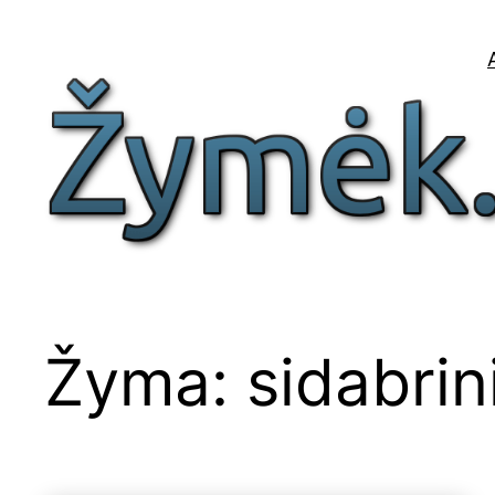
Eiti
prie
turinio
Žyma:
sidabrin