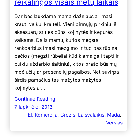
reikalingos visais metų laikais
Dar besilaukdama mama dažniausiai imasi
krauti vaikui kraitelį. Vieni pirmųjų pirkinių iš
aksesuarų srities būna kojinytės ir kepurės
vaikams. Dalis mamų, kurios mėgsta
rankdarbius imasi mezgimo ir tuo pasirūpina
pačios (megzti rūbeliai kūdikiams gali tapti ir
puikiu uždarbio šaltiniu), kitos prašo būsimų
močiučių ar prosenelių pagalbos. Net suvirpa
širdis pamačius tas mažytes mažytes
kojinytes ar…
Continue Reading
7 lapkričio, 2013
El. Komercija
, 
Grožis
, 
Laisvalaikis
, 
Mada
, 
Verslas