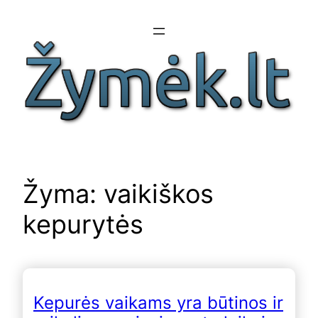
Eiti
prie
turinio
Žyma:
vaikiškos
kepurytės
Kepurės vaikams yra būtinos ir