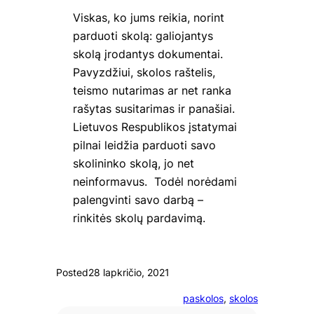
Viskas, ko jums reikia, norint
parduoti skolą: galiojantys
skolą įrodantys dokumentai.
Pavyzdžiui, skolos raštelis,
teismo nutarimas ar net ranka
rašytas susitarimas ir panašiai.
Lietuvos Respublikos įstatymai
pilnai leidžia parduoti savo
skolininko skolą, jo net
neinformavus. Todėl norėdami
palengvinti savo darbą –
rinkitės skolų pardavimą.
Posted
28 lapkričio, 2021
paskolos
, 
skolos