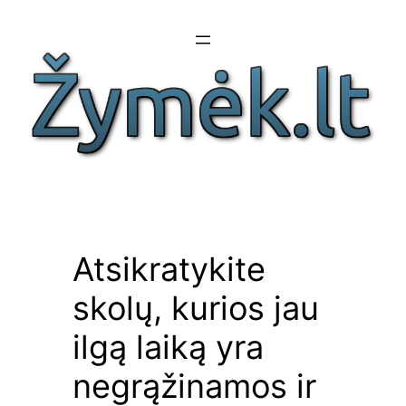
Eiti
prie
turinio
Atsikratykite
skolų, kurios jau
ilgą laiką yra
negrąžinamos ir