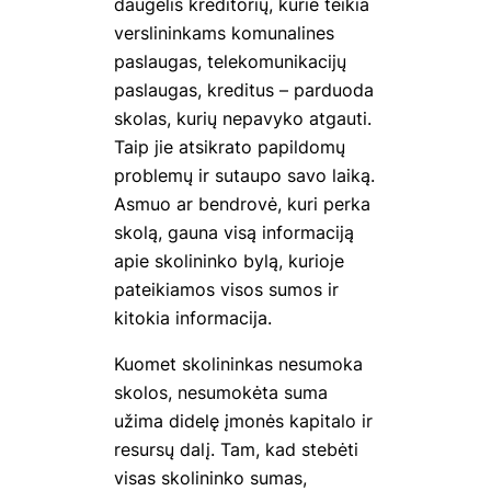
daugelis kreditorių, kurie teikia
verslininkams komunalines
paslaugas, telekomunikacijų
paslaugas, kreditus – parduoda
skolas, kurių nepavyko atgauti.
Taip jie atsikrato papildomų
problemų ir sutaupo savo laiką.
Asmuo ar bendrovė, kuri perka
skolą, gauna visą informaciją
apie skolininko bylą, kurioje
pateikiamos visos sumos ir
kitokia informacija.
Kuomet skolininkas nesumoka
skolos, nesumokėta suma
užima didelę įmonės kapitalo ir
resursų dalį. Tam, kad stebėti
visas skolininko sumas,