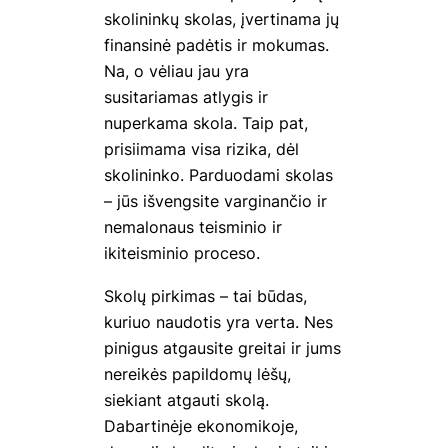
skolininkų skolas, įvertinama jų
finansinė padėtis ir mokumas.
Na, o vėliau jau yra
susitariamas atlygis ir
nuperkama skola. Taip pat,
prisiimama visa rizika, dėl
skolininko. Parduodami skolas
– jūs išvengsite varginančio ir
nemalonaus teisminio ir
ikiteisminio proceso.
Skolų pirkimas – tai būdas,
kuriuo naudotis yra verta. Nes
pinigus atgausite greitai ir jums
nereikės papildomų lėšų,
siekiant atgauti skolą.
Dabartinėje ekonomikoje,