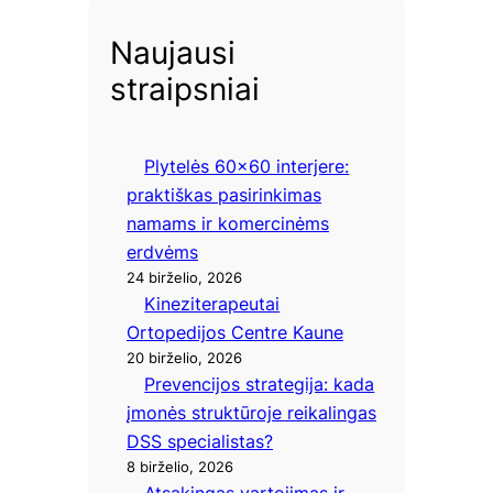
Naujausi
straipsniai
Plytelės 60×60 interjere:
praktiškas pasirinkimas
namams ir komercinėms
erdvėms
24 birželio, 2026
Kineziterapeutai
Ortopedijos Centre Kaune
20 birželio, 2026
Prevencijos strategija: kada
įmonės struktūroje reikalingas
DSS specialistas?
8 birželio, 2026
Atsakingas vartojimas ir