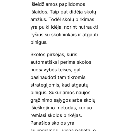
išleidžiamos papildomos
išlaidos. Taip pat didėja skolų
amžius. Todėl skolų pirkimas
yra puiki idėja, norint nutraukti
ryšius su skolininkais ir atgauti
pinigus.
Skolos pirkėjas, kuris
automatiškai perima skolos
nuosavybės teises, gali
pasinaudoti tam tikromis
strategijomis, kad atgautų
pinigus. Sukuriamos naujos
grąžinimo sąlygos arba skolų
išieškojimo metodas, kuriuo
remiasi skolos pirkėjas.
Panašios skolos yra
sujungiamos į vieną paketą, o