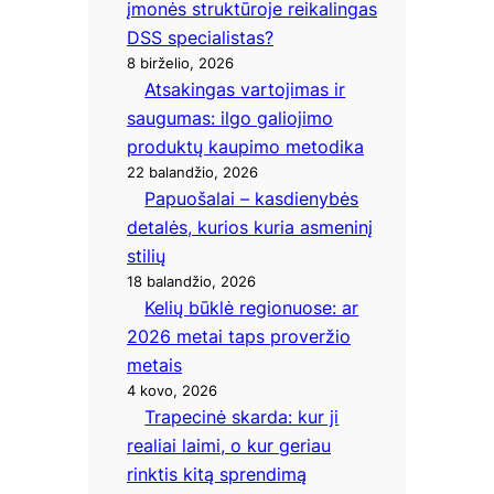
įmonės struktūroje reikalingas
DSS specialistas?
8 birželio, 2026
Atsakingas vartojimas ir
saugumas: ilgo galiojimo
produktų kaupimo metodika
22 balandžio, 2026
Papuošalai – kasdienybės
detalės, kurios kuria asmeninį
stilių
18 balandžio, 2026
Kelių būklė regionuose: ar
2026 metai taps proveržio
metais
4 kovo, 2026
Trapecinė skarda: kur ji
realiai laimi, o kur geriau
rinktis kitą sprendimą