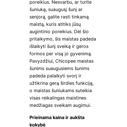
poreikius. Nesvarbu, ar turite
šuniuką, suaugusį šunį ar
senjorą, galite rasti tinkamą
maistą, kuris atitiks jūsų
augintinio poreikius. Dėl šio
pritaikymo, šis maistas padeda
išlaikyti šunį sveiką ir geros
formos per visą jo gyvenimą.
Pavyzdžiui,
Chicopee
maistas
šunims suaugusiems šunims
padeda palaikyti svorį ir
užtikrina gerą širdies funkciją,
o maistas šuniukams suteikia
visas reikalingas maistines
medžiagas sveikam augimui.
Prieinama kaina ir aukšta
kokybė