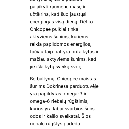
palaikyti raumenų masę ir
užtikrina, kad šuo jaustųsi
energingas visą dieną. Dėl to
Chicopee
puikiai tinka
aktyviems šunims, kuriems
reikia papildomos energijos,
tačiau taip pat yra pritaikytas ir
mažiau aktyviems šunims, kad
jie išlaikytų sveiką svorį.
Be baltymų,
Chicopee maistas
šunims Dokrinesa parduotuvėje
yra papildytas omega-3 ir
omega-6 riebalų rūgštimis,
kurios yra labai svarbios šuns
odos ir kailio sveikatai. Šios
riebalų rūgštys padeda