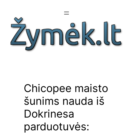
Eiti
prie
turinio
Chicopee maisto
šunims nauda iš
Dokrinesa
parduotuvės: