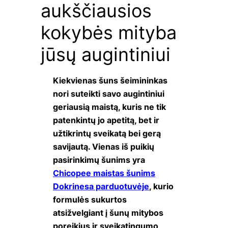
aukščiausios
kokybės mityba
jūsų augintiniui
Kiekvienas šuns šeimininkas
nori suteikti savo augintiniui
geriausią maistą, kuris ne tik
patenkintų jo apetitą, bet ir
užtikrintų sveikatą bei gerą
savijautą. Vienas iš puikių
pasirinkimų šunims yra
Chicopee maistas šunims
Dokrinesa parduotuvėje
, kurio
formulės sukurtos
atsižvelgiant į šunų mitybos
poreikius ir sveikatingumo