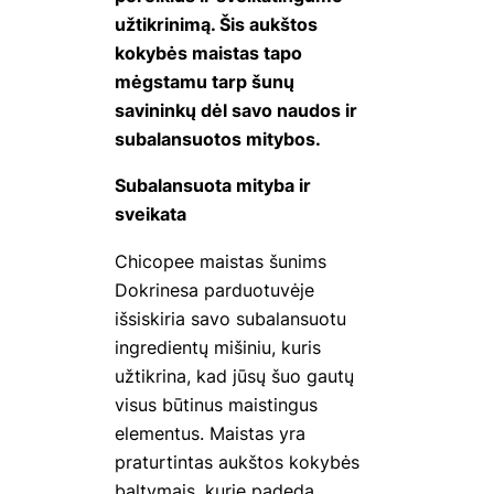
užtikrinimą. Šis aukštos
kokybės maistas tapo
mėgstamu tarp šunų
savininkų dėl savo naudos ir
subalansuotos mitybos.
Subalansuota mityba ir
sveikata
Chicopee maistas šunims
Dokrinesa parduotuvėje
išsiskiria savo subalansuotu
ingredientų mišiniu, kuris
užtikrina, kad jūsų šuo gautų
visus būtinus maistingus
elementus. Maistas yra
praturtintas aukštos kokybės
baltymais, kurie padeda