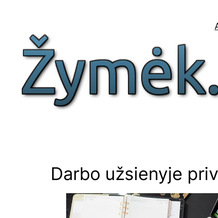
Eiti
prie
turinio
Darbo užsienyje priv