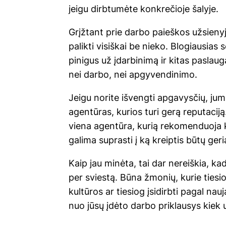
jeigu dirbtumėte konkrečioje šalyje.
Grįžtant prie darbo paieškos užsienyj
palikti visiškai be nieko. Blogiausias 
pinigus už įdarbinimą ir kitas paslauga
nei darbo, nei apgyvendinimo.
Jeigu norite išvengti apgavysčių, jum
agentūras, kurios turi gerą reputaciją
viena agentūra, kurią rekomenduoja k
galima suprasti į ką kreiptis būtų geri
Kaip jau minėta, tai dar nereiškia, kad
per sviestą. Būna žmonių, kurie tiesi
kultūros ar tiesiog įsidirbti pagal naują
nuo jūsų įdėto darbo priklausys kiek u