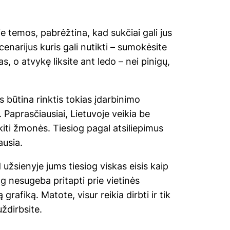
e temos, pabrėžtina, kad sukčiai gali jus
scenarijus kuris gali nutikti – sumokėsite
s, o atvykę liksite ant ledo – nei pinigų,
s būtina rinktis tokias įdarbinimo
. Paprasčiausiai, Lietuvoje veikia be
iti žmonės. Tiesiog pagal atsiliepimus
ausia.
 užsienyje jums tiesiog viskas eisis kaip
og nesugeba pritapti prie vietinės
 grafiką. Matote, visur reikia dirbti ir tik
ždirbsite.