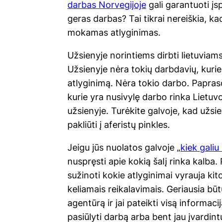
darbas Norvegijoje
gali garantuoti įs
geras darbas? Tai tikrai nereiškia, ka
mokamas atlyginimas.
Užsienyje norintiems dirbti lietuviams
Užsienyje nėra tokių darbdavių, ku
atlyginimą. Nėra tokio darbo. Paprasč
kurie yra nusivylę darbo rinka Lietuvo
užsienyje. Turėkite galvoje, kad užsien
pakliūti į aferistų pinkles.
Jeigu jūs nuolatos galvoje „
kiek galiu
nuspręsti apie kokią šalį rinka kalba
sužinoti kokie atlyginimai vyrauja kit
keliamais reikalavimais. Geriausia būt
agentūrą ir jai pateikti visą informac
pasiūlyti darbą arba bent jau įvardint