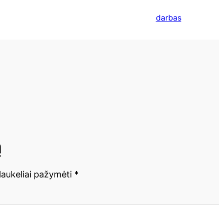
darbas
ą
 laukeliai pažymėti
*