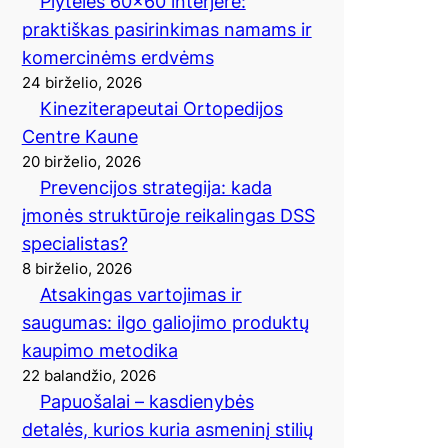
Plytelės 60×60 interjere:
praktiškas pasirinkimas namams ir
komercinėms erdvėms
24 birželio, 2026
Kineziterapeutai Ortopedijos
Centre Kaune
20 birželio, 2026
Prevencijos strategija: kada
įmonės struktūroje reikalingas DSS
specialistas?
8 birželio, 2026
Atsakingas vartojimas ir
saugumas: ilgo galiojimo produktų
kaupimo metodika
22 balandžio, 2026
Papuošalai – kasdienybės
detalės, kurios kuria asmeninį stilių