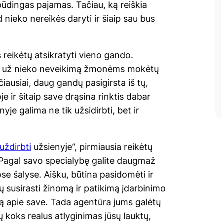
pūdingas pajamas. Tačiau, ką reiškia
d nieko nereikės daryti ir šiaip sau bus
 reikėtų atsikratyti vieno gando.
rie už nieko neveikimą žmonėms mokėtų
iausiai, daug gandų pasigirsta iš tų,
je ir šitaip save drąsina rinktis dabar
yje galima ne tik užsidirbti, bet ir
 uždirbti
užsienyje“, pirmiausia reikėtų
. Pagal savo specialybę galite daugmaž
ose šalyse. Aišku, būtina pasidomėti ir
ų susirasti žinomą ir patikimą įdarbinimo
iją apie save. Tada agentūra jums galėtų
ų koks realus atlyginimas jūsų lauktų,