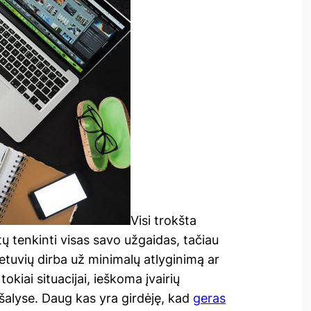
Visi trokšta
tų tenkinti visas savo užgaidas, tačiau
ietuvių dirba už minimalų atlyginimą ar
tokiai situacijai, ieškoma įvairių
 šalyse. Daug kas yra girdėję, kad
geras