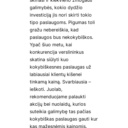
skiriasi ir kiekvieno žmogaus
galimybės, kokio dydžio
investiciją jis nori skirti tokio
tipo paslaugoms. Pigumas toli
gražu nebereiškia, kad
paslaugos bus nekokybiškos.
Ypač šiuo metu, kai
konkurencija verslininkus
skatina siūlyti kuo
kokybiškesnes paslaugas už
labiausiai klientų kišenei
tinkamą kainą. Svarbiausia –
ieškoti. Juolab,
rekomenduojame palaukti
akcijų bei nuolaidų, kurios
suteikia galimybę tas pačias
kokybiškas paslaugas gauti kur
kas mažesnėmis kainomis.