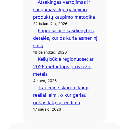
Atsakingas vartojimas ir
saugumas: ilgo galiojimo
produktų kaupimo metodika
22 balandžio, 2026
Papuošalai – kasdienybės
detalės, kurios kuria asmeninį
stilių
18 balandžio, 2026
Kelių būklė regionuose: ar
2026 metai taps proveržio
metais
4 kovo, 2026
Trapecinė skarda: kur ji
realiai laimi, o kur geriau
rinktis kitą sprendimą
17 sausio, 2026