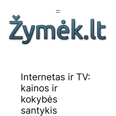
Eiti
prie
turinio
Internetas ir TV:
kainos ir
kokybės
santykis