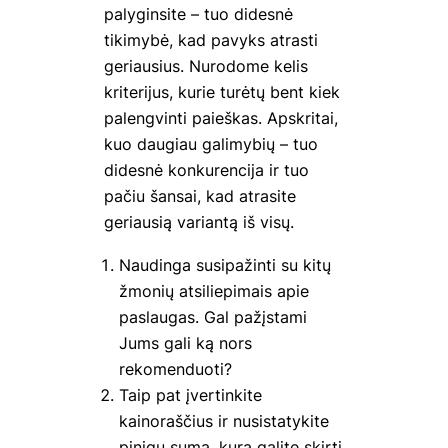
palyginsite – tuo didesnė
tikimybė, kad pavyks atrasti
geriausius. Nurodome kelis
kriterijus, kurie turėtų bent kiek
palengvinti paieškas. Apskritai,
kuo daugiau galimybių – tuo
didesnė konkurencija ir tuo
pačiu šansai, kad atrasite
geriausią variantą iš visų.
Naudinga susipažinti su kitų
žmonių atsiliepimais apie
paslaugas. Gal pažįstami
Jums gali ką nors
rekomenduoti?
Taip pat įvertinkite
kainoraščius ir nusistatykite
pinigų sumą, kurą galite skirti