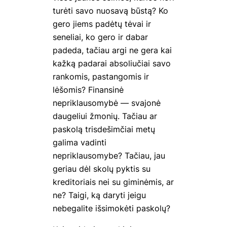
turėti savo nuosavą būstą? Ko
gero jiems padėtų tėvai ir
seneliai, ko gero ir dabar
padeda, tačiau argi ne gera kai
kažką padarai absoliučiai savo
rankomis, pastangomis ir
lėšomis? Finansinė
nepriklausomybė — svajonė
daugeliui žmonių. Tačiau ar
paskolą trisdešimčiai metų
galima vadinti
nepriklausomybe? Tačiau, jau
geriau dėl skolų pyktis su
kreditoriais nei su giminėmis, ar
ne? Taigi, ką daryti jeigu
nebegalite išsimokėti paskolų?