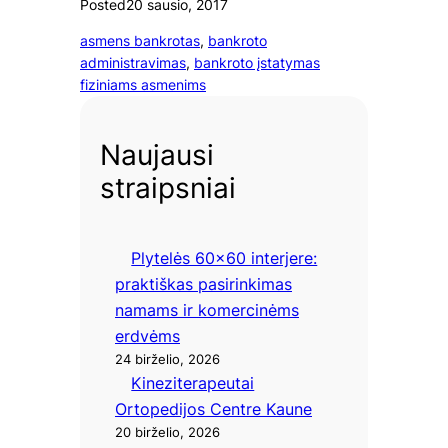
Posted
20 sausio, 2017
asmens bankrotas
, 
bankroto
administravimas
, 
bankroto įstatymas
fiziniams asmenims
Naujausi
straipsniai
Plytelės 60×60 interjere:
praktiškas pasirinkimas
namams ir komercinėms
erdvėms
24 birželio, 2026
Kineziterapeutai
Ortopedijos Centre Kaune
20 birželio, 2026