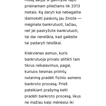
prieinamam piliečiams tik 2013
metais. Ką daryti kai nebegalite
išsimokėti paskolų jau žinote —
mėginate bankrutuoti, tačiau,
net jei pasiryžote bankrutuoti,
tai dar nereiškia, kad galėsite
tai padaryti teisiškai.
Kiekvienas asmuo, kuris
bankrutuoja privalo atitikti tam
tikrus reikalavimus, pagal,
kuriuos teismas priimtų
nutarimą pradėti fizinio asmens
bankroto procesą. Prieš
pateikiant prašymą kelti
pradėti bankroto procesą, likus
ne mažiau kaip mėnesiui iki