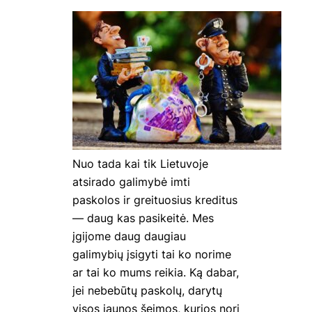
Nuo tada kai tik Lietuvoje
atsirado galimybė imti
paskolos ir greituosius kreditus
— daug kas pasikeitė. Mes
įgijome daug daugiau
galimybių įsigyti tai ko norime
ar tai ko mums reikia. Ką dabar,
jei nebebūtų paskolų, darytų
visos jaunos šeimos, kurios nori