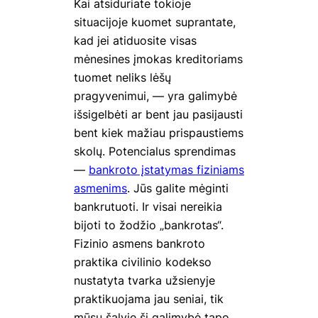
Kai atsiduriate tokioje
situacijoje kuomet suprantate,
kad jei atiduosite visas
mėnesines įmokas kreditoriams
tuomet neliks lėšų
pragyvenimui, — yra galimybė
išsigelbėti ar bent jau pasijausti
bent kiek mažiau prispaustiems
skolų. Potencialus sprendimas
—
bankroto įstatymas fiziniams
asmenims
. Jūs galite mėginti
bankrutuoti. Ir visai nereikia
bijoti to žodžio „bankrotas“.
Fizinio asmens bankroto
praktika civilinio kodekso
nustatyta tvarka užsienyje
praktikuojama jau seniai, tik
mūsų šalyje ši galimybė tapo