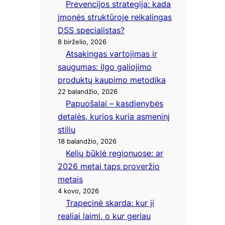
Prevencijos strategija: kada
įmonės struktūroje reikalingas
DSS specialistas?
8 birželio, 2026
Atsakingas vartojimas ir
saugumas: ilgo galiojimo
produktų kaupimo metodika
22 balandžio, 2026
Papuošalai – kasdienybės
detalės, kurios kuria asmeninį
stilių
18 balandžio, 2026
Kelių būklė regionuose: ar
2026 metai taps proveržio
metais
4 kovo, 2026
Trapecinė skarda: kur ji
realiai laimi, o kur geriau