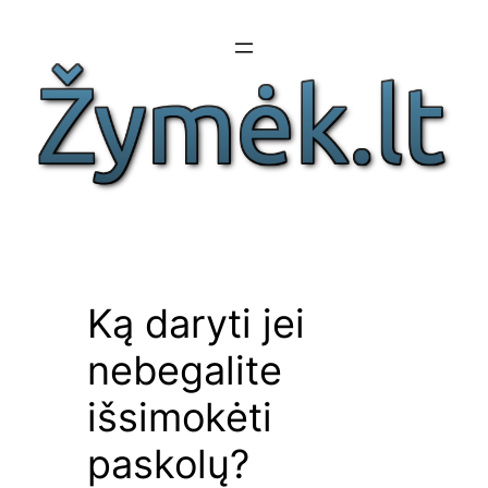
Eiti
prie
turinio
Ką daryti jei
nebegalite
išsimokėti
paskolų?