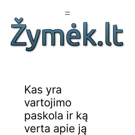
Eiti
prie
turinio
Kas yra
vartojimo
paskola ir ką
verta apie ją