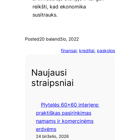
reikšti, kad ekonomika
susitrauks.
Posted
20 balandžio, 2022
finansai
, 
kreditai
, 
paskolos
Naujausi
straipsniai
Plytelės 60×60 interjere:
praktiškas pasirinkimas
namams ir komercinėms
erdvėms
24 birželio, 2026