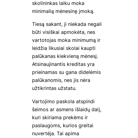
skolininkas laiku moka
minimalią mėnesinę įmoką.
Tiesą sakant, ji niekada negali
būti visiškai apmokėta, nes
vartotojas moka minimumą ir
leidžia likusiai skolai kaupti
palūkanas kiekvieną mėnesį.
Atsinaujinantis kreditas yra
prieinamas su gana didelėmis
palūkanomis, nes jis nėra
užtikrintas užstatu.
Vartojimo paskola atspindi
šeimos ar asmens išlaidų dalį,
kuri skiriama prekėms ir
paslaugoms, kurios greitai
nuvertėja. Tai apima