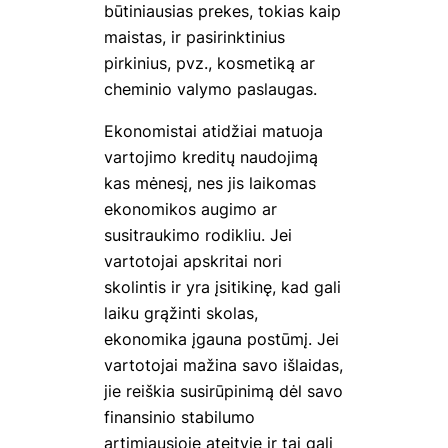
būtiniausias prekes, tokias kaip
maistas, ir pasirinktinius
pirkinius, pvz., kosmetiką ar
cheminio valymo paslaugas.
Ekonomistai atidžiai matuoja
vartojimo kreditų naudojimą
kas mėnesį, nes jis laikomas
ekonomikos augimo ar
susitraukimo rodikliu. Jei
vartotojai apskritai nori
skolintis ir yra įsitikinę, kad gali
laiku grąžinti skolas,
ekonomika įgauna postūmį. Jei
vartotojai mažina savo išlaidas,
jie reiškia susirūpinimą dėl savo
finansinio stabilumo
artimiausioje ateityje ir tai gali