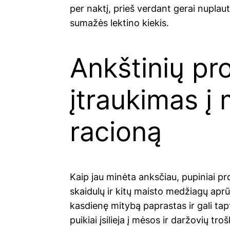
per naktį, prieš verdant gerai nuplauti
sumažės lektino kiekis.
Ankštinių pr
įtraukimas į
racioną
Kaip jau minėta anksčiau, pupiniai pr
skaidulų ir kitų maisto medžiagų apr
kasdienę mitybą paprastas ir gali tapt
puikiai įsilieja į mėsos ir daržovių tro