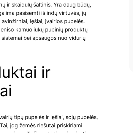
ų ir skaidulų šaltinis. Yra daug būdų,
alima pasisemti iš indų virtuvės, jų
inžirniai, lęšiai, įvairios pupelės.
ų teniso kamuoliukų pupinių produktų
o sistemai bei apsaugos nuo vidurių
uktai ir
ai
rių tipų pupelės ir lęšiai, sojų pupelės,
 Tai, jog žemės riešutai priskiriami