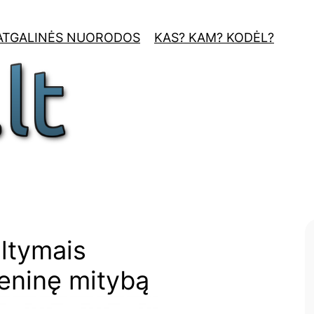
ATGALINĖS NUORODOS
KAS? KAM? KODĖL?
altymais
ieninę mitybą