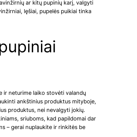
avinžirnių ar kitų pupinių karį, valgyti
inžirniai, lęšiai, pupelės puikiai tinka
pupiniai
 ir neturime laiko stovėti valandų
jaukinti ankštinius produktus mityboje,
us produktus, nei nevalgyti jokių.
kiniams, sriuboms, kad papildomai dar
 – gerai nuplaukite ir rinkitės be