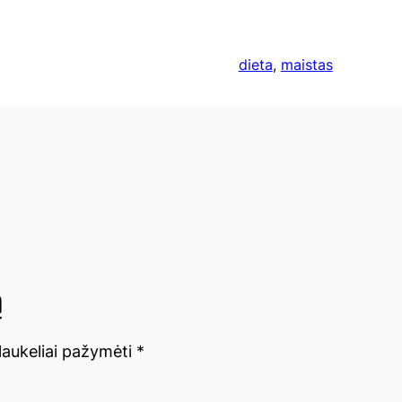
dieta
, 
maistas
ą
 laukeliai pažymėti
*