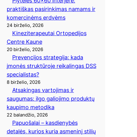
Plytelės 60×60 interjere:
praktiškas pasirinkimas namams ir
komercinėms erdvėms
24 birželio, 2026
Kineziterapeutai Ortopedijos
Centre Kaune
20 birželio, 2026
Prevencijos strategija: kada
įmonės struktūroje reikalingas DSS
specialistas?
8 birželio, 2026
Atsakingas vartojimas ir
saugumas: ilgo galiojimo produktų
kaupimo metodika
22 balandžio, 2026
Papuošalai – kasdienybės
detalės, kurios kuria asmeninį stilių