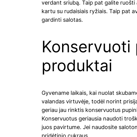
verdant sriubą. Taip pat galite ruošti 
kartu su rudaisiais ryžiais. Taip pat av
gardinti salotas.
Konservuoti 
produktai
Gyvename laikais, kai nuolat skubame
valandas virtuvėje, todėl norint prisi
geriau jau rinktis konservuotus pupini
Konservuotus geriausia naudoti troš
juos pavirtume. Jei naudosite salotoms
pridėtinio cukraus.