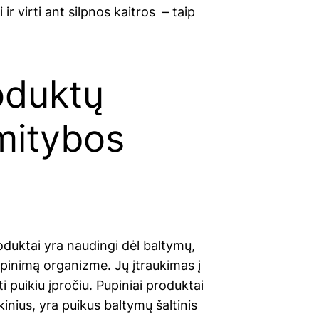
 ir virti ant silpnos kaitros – taip
oduktų
 mitybos
oduktai yra naudingi dėl baltymų,
ūpinimą organizme. Jų įtraukimas į
i puikiu įpročiu. Pupiniai produktai
škinius, yra puikus baltymų šaltinis