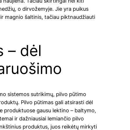
aujiena. Tačiau skirtingai nei kiti
medžių, o dirvožemyje. Jie yra puikus
r magnio šaltinis, tačiau piktnaudžiauti
 – dėl
aruošimo
imo sistemos sutrikimų, pilvo pūtimo
oduktų. Pilvo pūtimas gali atsirasti dėl
e produktuose gausu lektino – baltymo,
temai ir dažniausiai lemiančio pilvo
nkštinius produktus, juos reikėtų mirkyti