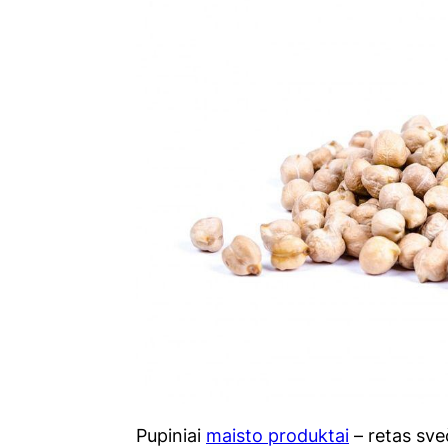
Pupiniai
maisto produktai
– retas sveč