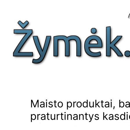
Eiti
prie
turinio
Maisto produktai, b
praturtinantys kasd