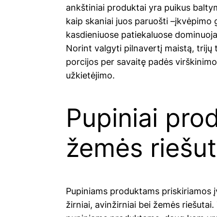
ankštiniai produktai yra puikus baltym
kaip skaniai juos paruošti –įkvėpimo g
kasdieniuose patiekaluose dominuoja av
Norint valgyti pilnavertį maistą, trij
porcijos per savaitę padės virškinim
užkietėjimo.
Pupiniai prod
žemės riešut
Pupiniams produktams priskiriamos įvai
žirniai, avinžirniai bei žemės riešutai.