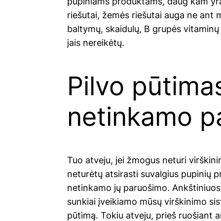
pupiniams produktams, daug kam yra n
riešutai, žemės riešutai auga ne ant 
baltymų, skaidulų, B grupės vitaminų i
jais nereikėtų.
Pilvo pūtimas
netinkamo p
Tuo atveju, jei žmogus neturi virškin
neturėtų atsirasti suvalgius pupinių pr
netinkamo jų paruošimo. Ankštiniuos
sunkiai įveikiamo mūsų virškinimo sis
pūtimą. Tokiu atveju, prieš ruošiant a