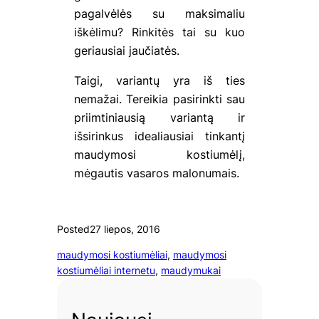
pagalvėlės su maksimaliu
iškėlimu? Rinkitės tai su kuo
geriausiai jaučiatės.
Taigi, variantų yra iš ties
nemažai. Tereikia pasirinkti sau
priimtiniausią variantą ir
išsirinkus idealiausiai tinkantį
maudymosi kostiumėlį,
mėgautis vasaros malonumais.
Posted
27 liepos, 2016
maudymosi kostiumėliai
, 
maudymosi
kostiumėliai internetu
, 
maudymukai