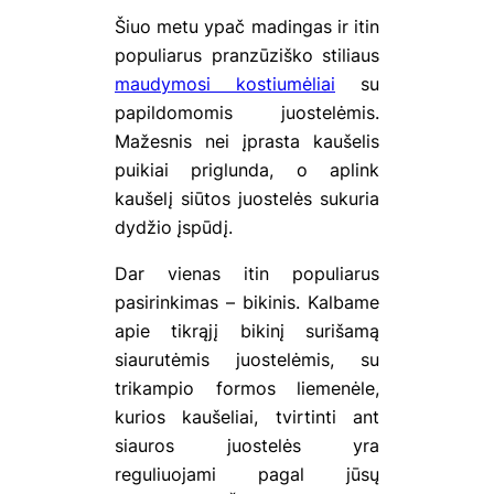
Šiuo metu ypač madingas ir itin
populiarus pranzūziško stiliaus
maudymosi kostiumėliai
su
papildomomis juostelėmis.
Mažesnis nei įprasta kaušelis
puikiai priglunda, o aplink
kaušelį siūtos juostelės sukuria
dydžio įspūdį.
Dar vienas itin populiarus
pasirinkimas – bikinis. Kalbame
apie tikrąjį bikinį surišamą
siaurutėmis juostelėmis, su
trikampio formos liemenėle,
kurios kaušeliai, tvirtinti ant
siauros juostelės yra
reguliuojami pagal jūsų