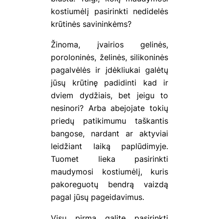
kostiumėlį pasirinkti nedidelės
krūtinės savininkėms?
Žinoma, įvairios gelinės,
poroloninės, želinės, silikoninės
pagalvėlės ir įdėkliukai galėtų
jūsų krūtinę padidinti kad ir
dviem dydžiais, bet jeigu to
nesinori? Arba abejojate tokių
priedų patikimumu taškantis
bangose, nardant ar aktyviai
leidžiant laiką paplūdimyje.
Tuomet lieka pasirinkti
maudymosi kostiumėlį, kuris
pakoreguotų bendrą vaizdą
pagal jūsų pageidavimus.
Visų pirma galite pasirinkti