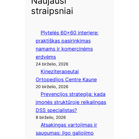
Naujausi
straipsniai
Plytelės 60×60 interjere:
praktiškas pasirinkimas
namams ir komercinėms
erdvėms
24 birželio, 2026
Kineziterapeutai
Ortopedijos Centre Kaune
20 birželio, 2026
Prevencijos strategija: kada
įmonės struktūroje reikalingas
DSS specialistas?
8 birželio, 2026
Atsakingas vartojimas ir
saugumas: ilgo galiojimo