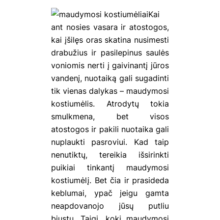
Kai
ant nosies vasara ir atostogos,
kai įšilęs oras skatina nusimesti
drabužius ir pasilepinus saulės
voniomis nerti į gaivinantį jūros
vandenį, nuotaiką gali sugadinti
tik vienas dalykas – maudymosi
kostiumėlis. Atrodytų tokia
smulkmena, bet visos
atostogos ir pakili nuotaika gali
nuplaukti pasroviui. Kad taip
nenutiktų, tereikia išsirinkti
puikiai tinkantį maudymosi
kostiumėlį. Bet čia ir prasideda
keblumai, ypač jeigu gamta
neapdovanojo jūsų putliu
biustu. Taigi, kokį maudymosi