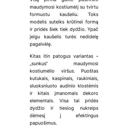
maudymosi kostiumėlį su tvirtu
formuotu kaušeliu. Toks
modelis suteiks krūtinei formą
ir pridės šiek tiek dydžio. Ypač
jeigu kaušelis turės nedidelę
pagalvėlę.
Kitas itin patogus variantas –
„sunkus“ maudymosi
kostiumėlio viršus. Puoštas
kutukais, kaspinais, raukiniais,
sluoksniuoto audinio klostėmis
ir kitais įmanomais dekoro
elementais. Visa tai pridės
dydžio ir tiesiog nukreips
dėmesį į efektingus
papuošimus.