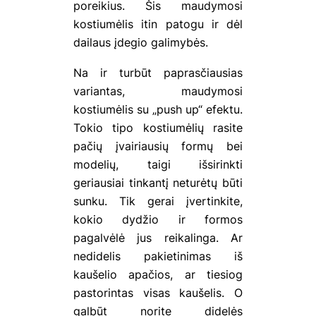
poreikius. Šis maudymosi
kostiumėlis itin patogu ir dėl
dailaus įdegio galimybės.
Na ir turbūt paprasčiausias
variantas, maudymosi
kostiumėlis su „push up“ efektu.
Tokio tipo kostiumėlių rasite
pačių įvairiausių formų bei
modelių, taigi išsirinkti
geriausiai tinkantį neturėtų būti
sunku. Tik gerai įvertinkite,
kokio dydžio ir formos
pagalvėlė jus reikalinga. Ar
nedidelis pakietinimas iš
kaušelio apačios, ar tiesiog
pastorintas visas kaušelis. O
galbūt norite didelės