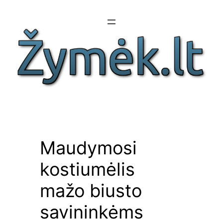
Eiti
prie
turinio
Maudymosi
kostiumėlis
mažo biusto
savininkėms