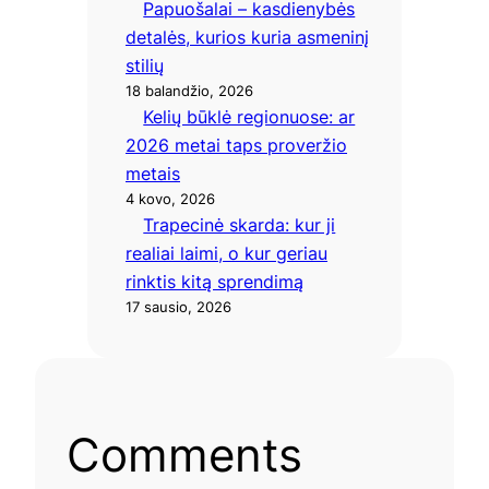
Papuošalai – kasdienybės
detalės, kurios kuria asmeninį
stilių
18 balandžio, 2026
Kelių būklė regionuose: ar
2026 metai taps proveržio
metais
4 kovo, 2026
Trapecinė skarda: kur ji
realiai laimi, o kur geriau
rinktis kitą sprendimą
17 sausio, 2026
Comments