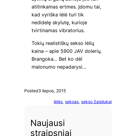
atitinkamas ertmes. Įdomu tai,
kad vyriška lėlė turi tik
nedidelę skylutę, kurioje
tvirtinamas vibratorius.
Tokių realistiškų sekso lėlių
kaina – apie 5900 JAV dolerių.
Brangoka… Bet ko dėl
malonumo nepadarysi…
Posted
3 liepos, 2015
lėlės
, 
seksas
, 
sekso žaisliukai
Naujausi
straipsniai