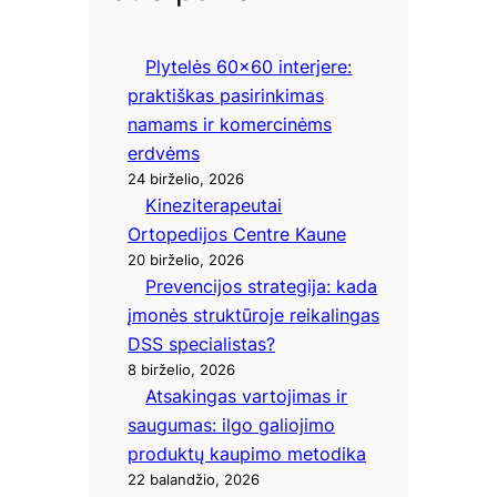
Plytelės 60×60 interjere:
praktiškas pasirinkimas
namams ir komercinėms
erdvėms
24 birželio, 2026
Kineziterapeutai
Ortopedijos Centre Kaune
20 birželio, 2026
Prevencijos strategija: kada
įmonės struktūroje reikalingas
DSS specialistas?
8 birželio, 2026
Atsakingas vartojimas ir
saugumas: ilgo galiojimo
produktų kaupimo metodika
22 balandžio, 2026