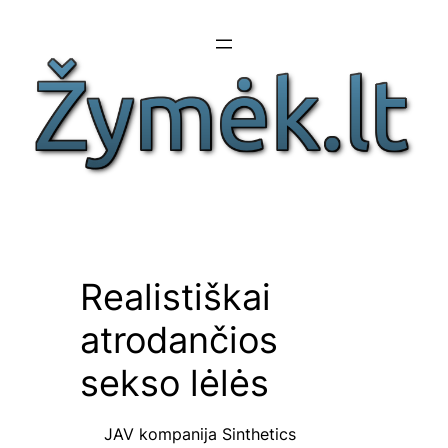
Eiti
prie
turinio
Realistiškai
atrodančios
sekso lėlės
JAV kompanija Sinthetics