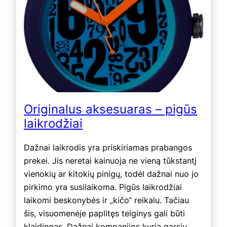
Originalus aksesuaras – pigūs
laikrodžiai
Dažnai laikrodis yra priskiriamas prabangos
prekei. Jis neretai kainuoja ne vieną tūkstantį
vienokių ar kitokių pinigų, todėl dažnai nuo jo
pirkimo yra susilaikoma. Pigūs laikrodžiai
laikomi beskonybės ir „kičo“ reikalu. Tačiau
šis, visuomenėje paplitęs teiginys gali būti
klaidingas. Dažnai kompanijos kuria garsių