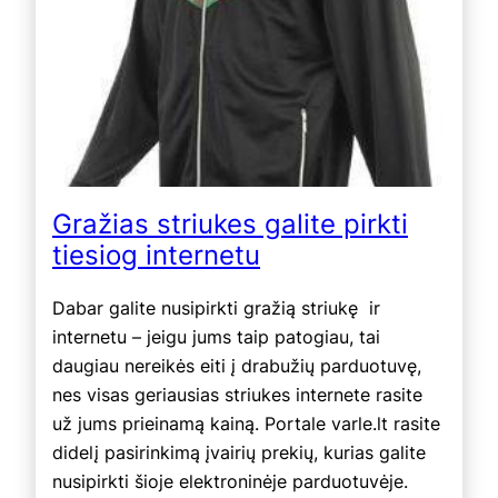
Gražias striukes galite pirkti
tiesiog internetu
Dabar galite nusipirkti gražią striukę ir
internetu – jeigu jums taip patogiau, tai
daugiau nereikės eiti į drabužių parduotuvę,
nes visas geriausias striukes internete rasite
už jums prieinamą kainą. Portale varle.lt rasite
didelį pasirinkimą įvairių prekių, kurias galite
nusipirkti šioje elektroninėje parduotuvėje.