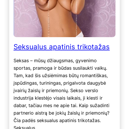
Seksualus apatinis trikotažas
Seksas – mūsų džiaugsmas, gyvenimo
sportas, pramoga ir būdas susilaukti vaikų.
Tam, kad šis užsiėmimas būtų romantiškas,
įspūdingas, turiningas, prigalvota daugybė
įvairių žaislų ir priemonių. Sekso verslo
industrija klestėjo visais laikais, ji klesti ir
dabar, tačiau mes ne apie tai. Kaip sužadinti
partnerio aistrą be jokių žaislų ir priemonių?
Čia padės seksualus apatinis trikotažas.
Seksualus…