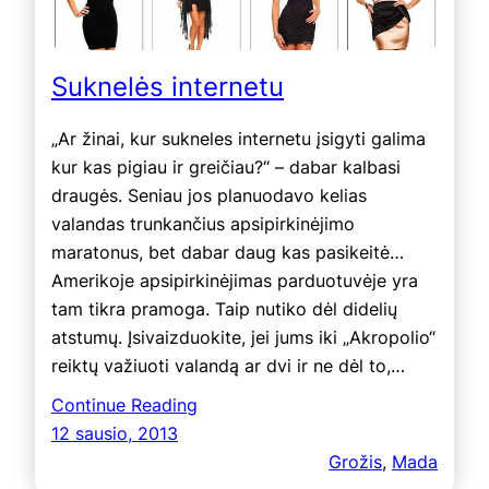
Suknelės internetu
„Ar žinai, kur sukneles internetu įsigyti galima
kur kas pigiau ir greičiau?“ – dabar kalbasi
draugės. Seniau jos planuodavo kelias
valandas trunkančius apsipirkinėjimo
maratonus, bet dabar daug kas pasikeitė…
Amerikoje apsipirkinėjimas parduotuvėje yra
tam tikra pramoga. Taip nutiko dėl didelių
atstumų. Įsivaizduokite, jei jums iki „Akropolio“
reiktų važiuoti valandą ar dvi ir ne dėl to,…
Continue Reading
12 sausio, 2013
Grožis
, 
Mada