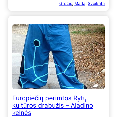
Grožis
, 
Mada
, 
Sveikata
Europiečių perimtos Rytų
kultūros drabužis – Aladino
kelnės