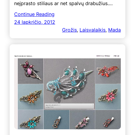
neįprasto stiliaus ar net spalvų drabužius.…
Continue Reading
24 lapkričio, 2012
Grožis
, 
Laisvalaikis
, 
Mada