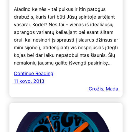
Aladino kelnės – tai puikus ir itin patogus
drabužis, kuris turi būti Jūsų spintoje artėjant
vasarai. Kodėl? Nes tai – vienas iš idealiausių
aprangos variantų keliaujant bei esant šiltam
orui, kai nesinori įsisprausti į siaurus džinsus ar
mini sijonėlį, atidengiantį vis nespėjusias įdegti
kojas bei dar laiku nepatobulintas šlaunis. Šių
nemalonių jausmų galite išvengti pasirinkę…
Continue Reading
11 kovo, 2013
Grožis
, 
Mada