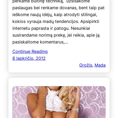
perkame buitinę techniką, užsisakome
paslaugas bei renkame dovanas, bent taip pat
ieškome naujų idėjų, kaip atrodyti stilingai,
kokios vyrauja madų tendencijos. Apsipirkti
internetu paprasta ir patogu. Nesunkiai
susirandame norimą prekę, jei reikia, apie ją
pasiskaitome komentarus,…
Continue Reading
8 lapkričio, 2012
Grožis
, 
Mada