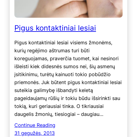
Pigus kontaktiniai lesiai
Pigus kontaktiniai lesiai visiems žmonėms,
kurių regėjimo aštrumas turi būti
koreguojamas, praverčia tuomet, kai nesinori
išleisti kiek didesnės sumos nei, šių asmenų
įsitikinimu, turėtų kainuoti tokio pobūdžio
priemonės. Juk būtent pigus kontaktiniai lesiai
suteikia galimybę išbandyti keletą
pageidaujamų rūšių ir tokiu būdu išsirinkti sau
tokią, kuri geriausiai tinka. O tikriausiai
daugelis žmonių, tiesiogiai – daugiau…
Continue Reading
31 gegužės, 2013