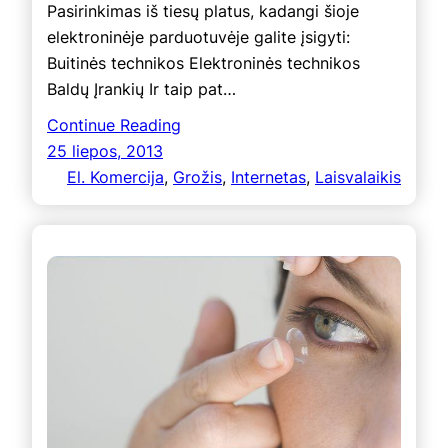
Pasirinkimas iš tiesų platus, kadangi šioje
elektroninėje parduotuvėje galite įsigyti:
Buitinės technikos Elektroninės technikos
Baldų Įrankių Ir taip pat…
Continue Reading
25 liepos, 2013
El. Komercija
, 
Grožis
, 
Internetas
, 
Laisvalaikis