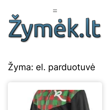
Eiti
prie
turinio
Žyma:
el. parduotuvė