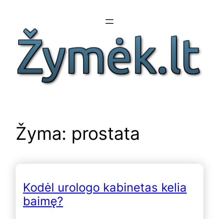
Eiti
prie
turinio
Žyma:
prostata
Kodėl urologo kabinetas kelia
baimę?