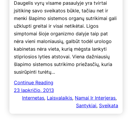
Daugelis vyrų visame pasaulyje yra tvirtai
įsitikinę savo sveikatos būkle, tačiau net ir
menki šlapimo sistemos organų sutrikimai gali
užklupti greitai ir visai netikėtai. Ligos
simptomai šioje organizmo dalyje taip pat
nėra vieni maloniausių, galbūt todėl urologo
kabinetas nėra vieta, kurią mėgsta lankyti
stipriosios lyties atstovai. Viena dažniausių
šlapimo sistemos sutrikimo priežasčių, kuria
susirūpinti turėtų…
Continue Reading
23 lapkričio, 2013
Internetas
, 
Laisvalaikis
, 
Namai Ir Interjeras
, 
Santykiai
, 
Sveikata