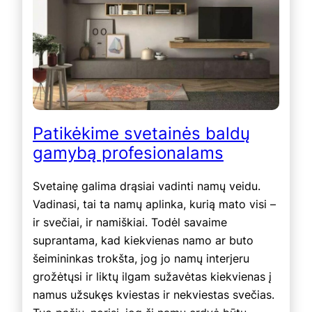
Patikėkime svetainės baldų
gamybą profesionalams
Svetainę galima drąsiai vadinti namų veidu.
Vadinasi, tai ta namų aplinka, kurią mato visi –
ir svečiai, ir namiškiai. Todėl savaime
suprantama, kad kiekvienas namo ar buto
šeimininkas trokšta, jog jo namų interjeru
grožėtųsi ir liktų ilgam sužavėtas kiekvienas į
namus užsukęs kviestas ir nekviestas svečias.