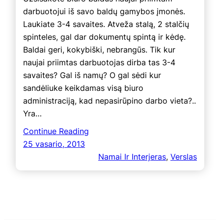
darbuotojui iš savo baldų gamybos įmonės.
Laukiate 3-4 savaites. Atveža stalą, 2 stalčių
spinteles, gal dar dokumentų spintą ir kėdę.
Baldai geri, kokybiški, nebrangūs. Tik kur
naujai priimtas darbuotojas dirba tas 3-4
savaites? Gal iš namų? O gal sėdi kur
sandėliuke keikdamas visą biuro
administraciją, kad nepasirūpino darbo vieta?..
Yra…
Continue Reading
25 vasario, 2013
Namai Ir Interjeras
, 
Verslas