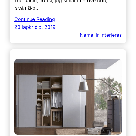
Tuo pačiu, norisi, jog ši namų erdvė būtų
praktiška…
Continue Reading
20 lapkričio, 2019
Namai Ir Interjeras