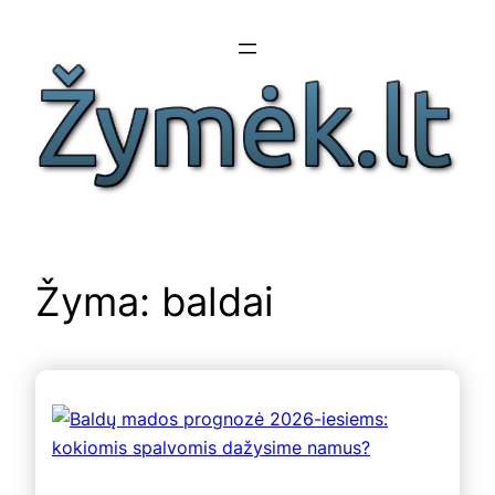
Eiti
prie
turinio
Žyma:
baldai