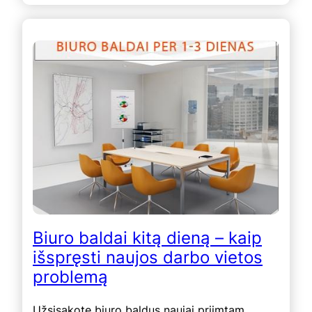
Biuro baldai kitą dieną – kaip
išspręsti naujos darbo vietos
problemą
Užsisakote biuro baldus naujai priimtam